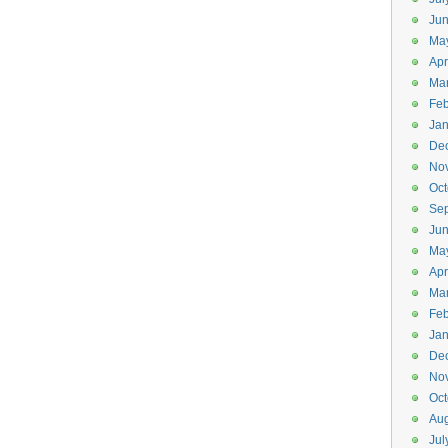
Ju
Ma
Apr
Ma
Feb
Jan
De
No
Oct
Se
Ju
Ma
Apr
Ma
Feb
Jan
De
No
Oct
Aug
Jul