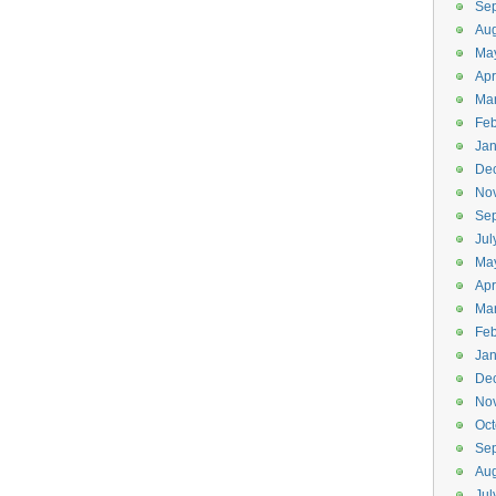
Se
Aug
Ma
Apr
Ma
Feb
Jan
De
No
Se
Jul
Ma
Apr
Ma
Feb
Jan
De
No
Oct
Se
Aug
Jul