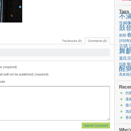
Tags
不
生銅
鼓
新聞
沙頭角
Trackbacks (0)
Comments (0)
古蹟
舞
葉氏
坑路
螺
醒
 (required)
il (will not be published) (required)
馬來西
site
Recen
仿
蓮
愛
漁
香
Who's