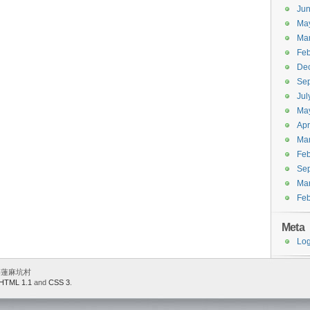
Ju
Ma
Ma
Feb
De
Se
Jul
Ma
Apr
Ma
Feb
Se
Ma
Feb
Meta
Log
 香港蓮麻坑村
HTML 1.1
and
CSS 3
.