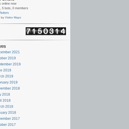
rs online now
,
5 bots,
0 members
isitors
 by
Visitor Maps
ves
cember 2021
ober 2019
ptember 2019
ne 2019
rch 2019
ruary 2019
vember 2018
y 2018
il 2018
rch 2018
uary 2018
vember 2017
ober 2017