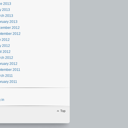
ne 2013
y 2013
rch 2013
ruary 2013
cember 2012
ptember 2012
y 2012
y 2012
il 2012
rch 2012
ruary 2012
ptember 2011
rch 2011
ruary 2011
 in
Top