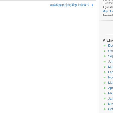
6 visito
蓮麻坑葉氏宗祠重修上樑儀式
1 guests
Map of V
Powered
Archi
De
Oct
Se
Ju
Ma
Feb
No
Ma
Apr
Ma
Jan
No
Oct