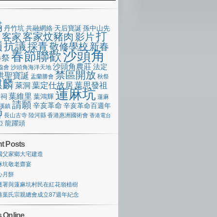
滿
丹竹坑
共融網絡
天后寶誕
孫中山先
打
客家炆豬肉
客家
影片
像
嶺
抗議
採青
敬修學校
新春
沙頭角
春節聯歡
春祭
沙頭角農莊
法定
協會
沙頭角海洋天地
禁區開放
洪聖寶誕
盂蘭勝會
秋祭
麒麟
萊洞
葉定仕故居
葉思發祖
蓮麻坑
葉維里
宗祠
葉鴻輝
蓮麻
請願
辛亥革命
辛亥革命百週年
溪鎮
獅
長山古寺
陸河縣
香港惠洲國術會
香港電台
龍躍頭
亞
t Posts
國父家鄉大宅建造
麻坑敬老齋宴
心月餅
護署與蓮麻坑村民在紅花嶺植樹
港葉氏宗親總會成立87週年紀念
 Online