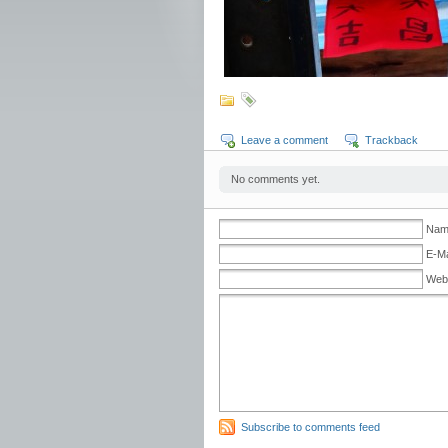
Leave a comment
Trackback
No comments yet.
Name
E-Ma
Web
Subscribe to comments feed