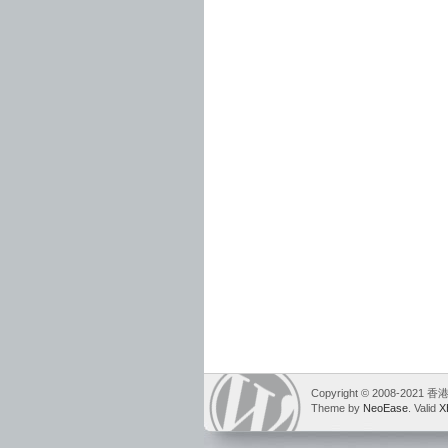
Copyright © 2008-2021
Theme by
NeoEase
. Valid
X