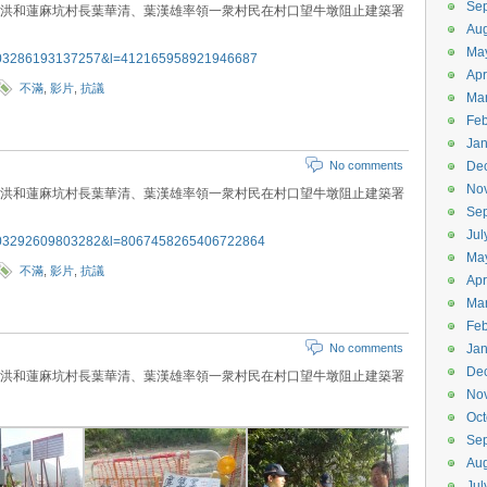
Se
席李冠洪和蓮麻坑村長葉華清、葉漢雄率領一衆村民在村口望牛墩阻止建築署
Aug
Ma
v=403286193137257&l=412165958921946687
Apr
不滿
,
影片
,
抗議
Ma
Feb
Jan
No comments
De
No
席李冠洪和蓮麻坑村長葉華清、葉漢雄率領一衆村民在村口望牛墩阻止建築署
Se
Jul
v=403292609803282&l=8067458265406722864
Ma
不滿
,
影片
,
抗議
Apr
Ma
Feb
No comments
Jan
De
席李冠洪和蓮麻坑村長葉華清、葉漢雄率領一衆村民在村口望牛墩阻止建築署
No
Oct
Se
Aug
Jul