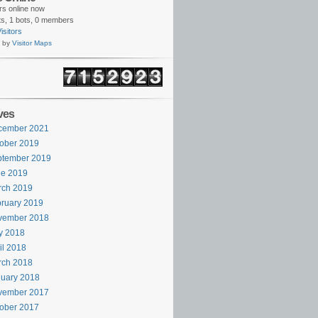
ors online now
s,
1 bots,
0 members
isitors
 by
Visitor Maps
ves
cember 2021
ober 2019
ptember 2019
ne 2019
rch 2019
ruary 2019
vember 2018
y 2018
il 2018
rch 2018
uary 2018
vember 2017
ober 2017