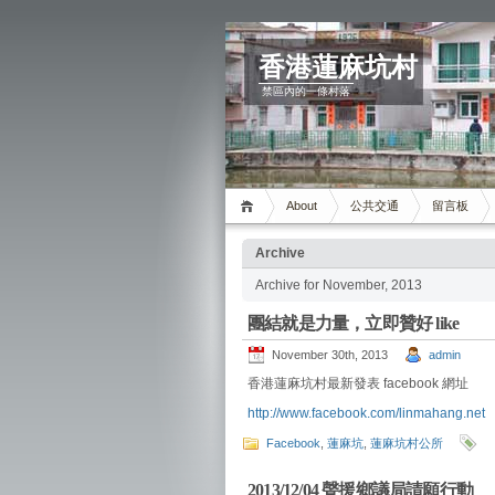
香港蓮麻坑村
禁區內的一條村落
About
公共交通
留言板
Archive
Archive for November, 2013
團結就是力量，立即贊好 like
November 30th, 2013
admin
香港蓮麻坑村最新發表 facebook 網址
http://www.facebook.com/linmahang.net
Facebook
,
蓮麻坑
,
蓮麻坑村公所
2013/12/04 聲援鄉議局請願行動