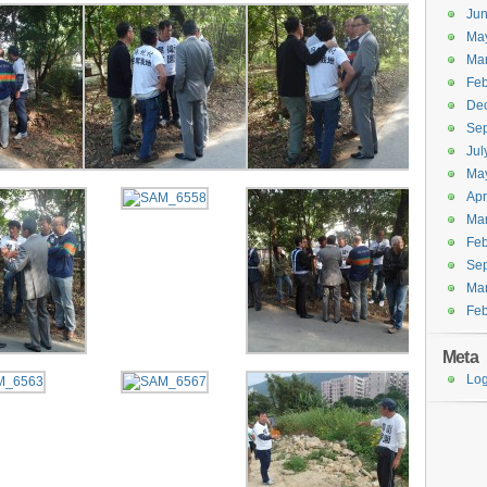
Ju
Ma
Ma
Feb
De
Se
Jul
Ma
Apr
Ma
Feb
Se
Ma
Feb
Meta
Log