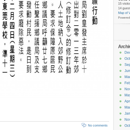
15 visit
14 guest
Map of V
Powered
Archi
De
Oct
Se
Ju
Ma
Feb
No
Ma
Apr
Ma
Jan
No
No comments
Oct