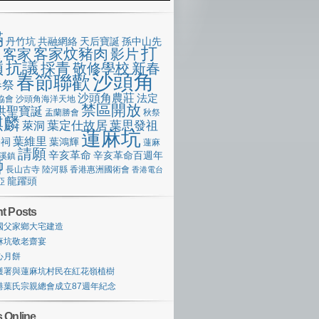
滿
丹竹坑
共融網絡
天后寶誕
孫中山先
打
客家炆豬肉
客家
影片
像
嶺
抗議
採青
敬修學校
新春
沙頭角
春節聯歡
春祭
沙頭角農莊
法定
協會
沙頭角海洋天地
禁區開放
洪聖寶誕
盂蘭勝會
秋祭
麒麟
萊洞
葉定仕故居
葉思發祖
蓮麻坑
葉維里
宗祠
葉鴻輝
蓮麻
請願
辛亥革命
辛亥革命百週年
溪鎮
獅
長山古寺
陸河縣
香港惠洲國術會
香港電台
龍躍頭
亞
t Posts
國父家鄉大宅建造
麻坑敬老齋宴
心月餅
護署與蓮麻坑村民在紅花嶺植樹
港葉氏宗親總會成立87週年紀念
 Online