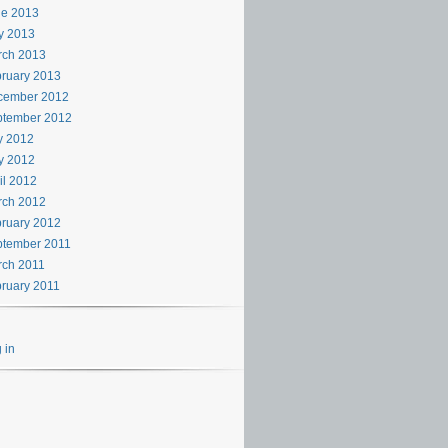
ne 2013
y 2013
rch 2013
ruary 2013
cember 2012
ptember 2012
y 2012
y 2012
il 2012
rch 2012
ruary 2012
ptember 2011
rch 2011
ruary 2011
 in