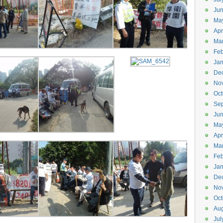
Ju
Ma
Apr
Ma
Feb
Jan
De
No
Oct
Se
Ju
Ma
Apr
Ma
Feb
Jan
De
No
Oct
Aug
Jul