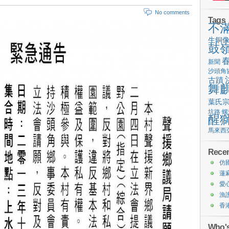
No comments
Tags
不
生銅
鼓
新聞
沙頭角
古蹟
舞
葉氏
坑路
螺
醒
馬來西
Recen
仿
蓮
愛
漁
香
Who's