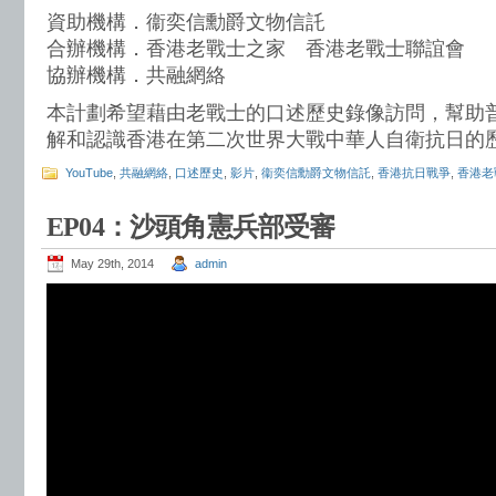
資助機構．衞奕信勳爵文物信託
合辦機構．香港老戰士之家 香港老戰士聯誼會
協辦機構．共融網絡
本計劃希望藉由老戰士的口述歷史錄像訪問，幫助
解和認識香港在第二次世界大戰中華人自衛抗日的
YouTube
,
共融網絡
,
口述歷史
,
影片
,
衞奕信勳爵文物信託
,
香港抗日戰爭
,
香港老
EP04：沙頭角憲兵部受審
May 29th, 2014
admin