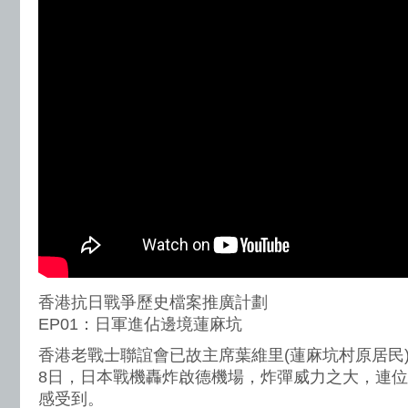
香港抗日戰爭歷史檔案推廣計劃
EP01：日軍進佔邊境蓮麻坑
香港老戰士聯誼會已故主席葉維里(蓮麻坑村原居民)親
8日，日本戰機轟炸啟德機場，炸彈威力之大，連
感受到。