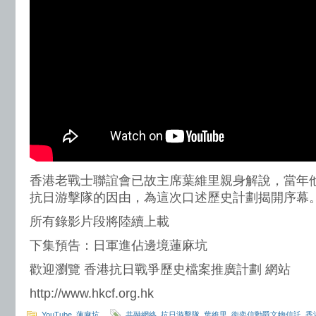
香港老戰士聯誼會已故主席葉維里親身解說，當年
抗日游擊隊的因由，為這次口述歷史計劃揭開序幕
所有錄影片段將陸續上載
下集預告：日軍進佔邊境蓮麻坑
歡迎瀏覽 香港抗日戰爭歷史檔案推廣計劃 網站
http://www.hkcf.org.hk
YouTube
,
蓮麻坑
共融網絡
,
抗日游擊隊
,
葉維里
,
衞奕信勳爵文物信託
,
香