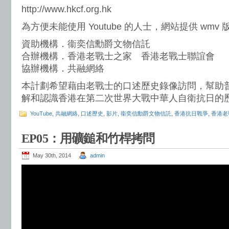
http://www.hkcf.org.hk
為方便未能使用 Youtube 的人士，網站提供 wmv
資助機構．衞奕信勳爵文物信託
合辦機構．香港老戰士之家 香港老戰士聯誼會
協辦機構．共融網絡
本計劃希望藉由老戰士的口述歷史錄像訪問，幫助
解和認識香港在第二次世界大戰中華人自衛抗日的
YouTube
,
共融網絡
,
口述歷史
,
影片
,
衞奕信勳爵文物信託
,
香港抗日戰爭
,
香港老
EP05：用礦鎚和竹桿拷問
May 30th, 2014
admin