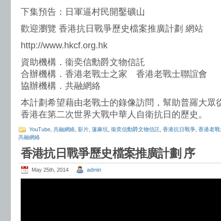
下集預告：日軍逼村民開鑿礦山
歡迎瀏覽 香港抗日戰爭歷史檔案推廣計劃 網站
http://www.hkcf.org.hk
資助機構．衞奕信勳爵文物信託
合辦機構．香港老戰士之家 香港老戰士聯誼會
協辦機構．共融網絡
本計劃希望藉由老戰士的錄像訪問，幫助普羅大眾
香港在第二次世界大戰中華人自衛抗日的歷史。
YouTube
,
共融網絡
,
影片
,
蓮麻坑
,
衞奕信勳爵文物信託
,
香港抗日戰爭
,
香港老戰
共融網絡
香港抗日戰爭歷史檔案推廣計劃 序
May 25th, 2014
admin