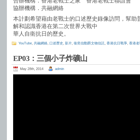
合辦機構．香港老戰士之家 香港老戰士聯誼會
協辦機構．共融網絡
本計劃希望藉由老戰士的口述歷史錄像訪問，幫助
解和認識香港在第二次世界大戰中
華人自衛抗日的歷史。
YouTube
,
共融網絡
,
口述歷史
,
影片
,
衞奕信勳爵文物信託
,
香港抗日戰爭
,
香港老
EP03：三個小子炸礦山
May 28th, 2014
admin