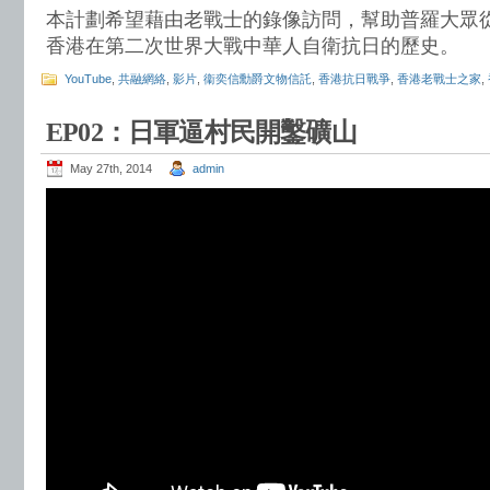
本計劃希望藉由老戰士的錄像訪問，幫助普羅大眾
香港在第二次世界大戰中華人自衛抗日的歷史。
YouTube
,
共融網絡
,
影片
,
衞奕信勳爵文物信託
,
香港抗日戰爭
,
香港老戰士之家
,
EP02：日軍逼村民開鑿礦山
May 27th, 2014
admin