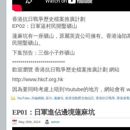
香港抗日戰爭歷史檔案推廣計劃
EP02：日軍逼村民開鑿礦山
蓮麻坑有一座礦山，原屬英資公司擁有。香港淪陷
民開鑿礦山。
下集預告：三個小子炸礦山
**************************
歡迎瀏覽 香港抗日戰爭歷史檔案推廣計劃 網站
http://www.hkcf.org.hk
因為要同時考慮上唔到Youtube的地方，網站會有 
YouTube
,
共融網絡
,
影片
,
蓮麻坑
,
衞奕信勳爵文物信託
,
香港抗日戰爭
,
香港老戰
EP01：日軍進佔邊境蓮麻坑
May 26th, 2014
admin