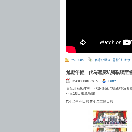
YouTube
客家炆豬肉
,
思發祖
,
春祭
勉勵年輕一代為蓮麻坑鄉親聯誼
March 19th, 2018
perry
葉華清勉勵年輕一代為蓮麻坑鄉親聯誼會
亞庇18日報章新聞
#沙巴星洲日報 #沙巴華僑日報