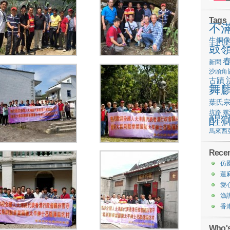
Tags
不
生銅
鼓
新聞
沙頭角
古蹟
舞
葉氏
坑路
螺
醒
馬來西
Recen
仿
蓮
愛
漁
香
Who's