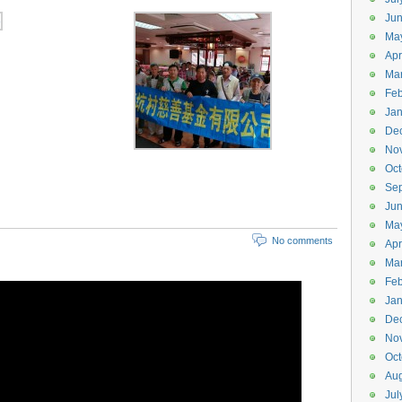
Ju
Ma
Apr
Ma
Feb
Jan
De
No
Oct
Se
Ju
Ma
No comments
Apr
Ma
Feb
Jan
De
No
Oct
Aug
Jul