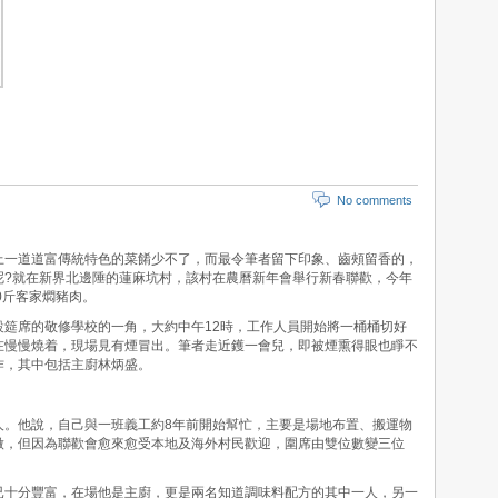
No comments
一道道富傳統特色的菜餚少不了，而最令筆者留下印象、齒頰留香的，
呢?就在新界北邊陲的蓮麻坑村，該村在農曆新年會舉行新春聯歡，今年
00斤客家燜豬肉。
席的敬修學校的一角，大約中午12時，工作人員開始將一桶桶切好
在慢慢燒着，現場見有煙冒出。筆者走近鑊一會兒，即被煙熏得眼也睜不
作，其中包括主廚林炳盛。
他說，自己與一班義工約8年前開始幫忙，主要是場地布置、搬運物
做，但因為聯歡會愈來愈受本地及海外村民歡迎，圍席由雙位數變三位
十分豐富，在場他是主廚，更是兩名知道調味料配方的其中一人，另一