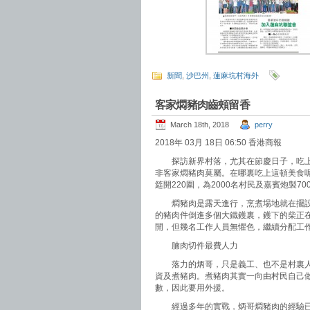
新聞
,
沙巴州
,
蓮麻坑村海外
客家燜豬肉齒頰留香
March 18th, 2018
perry
2018年 03月 18日 06:50 香港商報
探訪新界村落，尤其在節慶日子，吃上
非客家燜豬肉莫屬。在哪裏吃上這頓美食
筵開220圍，為2000名村民及嘉賓炮製7
燜豬肉是露天進行，烹煮場地就在擺設筵
的豬肉件倒進多個大鐵鑊裏，鑊下的柴正
開，但幾名工作人員無懼色，繼續分配工
腩肉切件最費人力
落力的炳哥，只是義工、也不是村裏人。
資及煮豬肉。煮豬肉其實一向由村民自己
數，因此要用外援。
經過多年的實戰，炳哥燜豬肉的經驗已