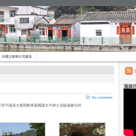
仿國父家鄉大宅建造
蓮麻
No comments
非官守議員大紫荊勳章葉國謙太平紳士蒞臨蓮麻坑村