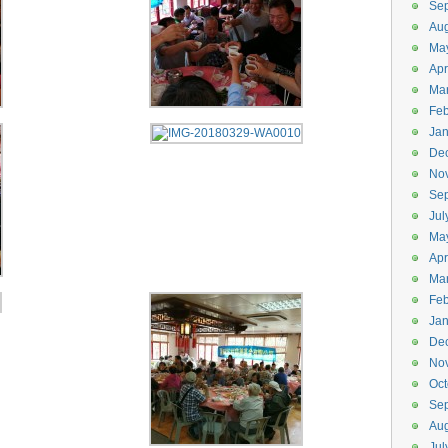
Se
Aug
Ma
Apr
Ma
Feb
Jan
De
No
Se
Jul
Ma
Apr
Ma
Feb
Jan
De
No
Oct
Se
Aug
Jul