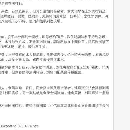
在還有在場打點。
果皮、蒜頭及南乳，但其分量如何是秘密。村民預早在上水肉檔買足
落鑊燜煮前，要做一些功夫，先將豬肉用水烚一段時間，之後才切件。將
個八個義工少不得。他們亦很早到達現場。
肉，須平均分配到十個鑊，即每鑊約70斤，跟住將調味料平分到各鑊，
說，水只加到八成，不會蓋過豬肉，調味料放在中間位置，讓它慢慢滲下
，加玉冰燒、老抽、蠔油及生抽。
柴，這些柴有的比大腿還粗，放進爐裏後，燒旺時火光熊熊，原來燒柴
八面，溫度不會太高。豬肉汁會慢慢滲出來。
好的木耳分落200多個盆作襯底，然後每盆約分配2至3斤豬肉。問炳
夠健康，但到春祭即清明時節，燜豬肉配菜會落鹹酸菜。
人，食落夠焾、香口。而食指大動又豈止筆者，連嘉賓立法會議員劉國
關注村民需求，另一重點就是食柴火燜豬肉，他食完後，村民還送一盆給
村民同場聯歡，吃得也很開懷，相信這就是此種飲食文化能繼續下去的
/18/content_3718774.htm