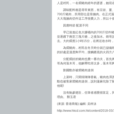
人是村民，一名燜豬肉經年的婆婆，她現
調味配料都是尋常東西，有豆豉、薑、
700斤豬肉，所用部位是骨腩肉。在正式
大大塊腩肉切件這工序很費人力，所以十
因應時節 配菜不同
早已裝進紅色大膠桶內的700斤切件豬
並逐鑊下兩至三塊片糖，之後加水。炳哥
去。大約燜煮1小時15分，在將近收水時
為燜豬肉，村民在冬天時分就已儲備乾
的好處是溫度夠平均，接觸鑊底的火四方
分配燜好的豬肉也費一番功夫，首先將煮
哥為何落木耳，他解釋吃得太多，落木耳
劉國勳亦被燜豬肉迷倒
上菜時，只聞得陣陣香氣，豬肉色澤誘
勳也被客家燜豬肉迷倒，說到蓮麻坑除了
他呢!
沒有鮑參翅肚，但筆者感覺很富足，與
理由。 鄭玉君
(來源: 香港商報) 編輯: 吴梓泳
http://www.hkcd.com.hk/content/2018-03