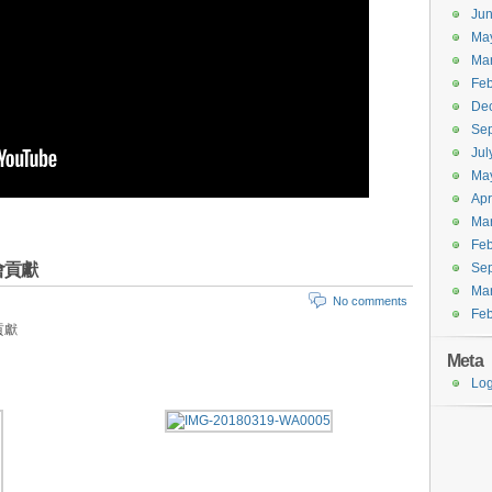
Ju
Ma
Ma
Feb
De
Se
Jul
Ma
Apr
Ma
Feb
會貢獻
Se
Ma
No comments
Feb
貢獻
Meta
Log