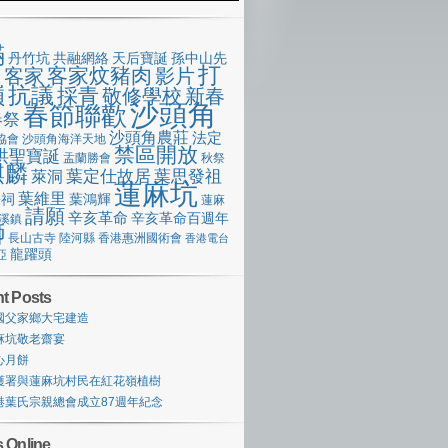
滿
丹竹坑
共融網絡
天后寶誕
孫中山先
打
客家炆豬肉
客家
影片
像
嶺
抗議
採青
敬修學校
新春
沙頭角
春節聯歡
春祭
沙頭角農莊
法定
協會
沙頭角海洋天地
禁區開放
洪聖寶誕
盂蘭勝會
秋祭
麒麟
萊洞
葉定仕故居
葉思發祖
蓮麻坑
葉維里
宗祠
葉鴻輝
蓮麻
請願
辛亥革命
辛亥革命百週年
溪鎮
獅
長山古寺
陸河縣
香港惠洲國術會
香港電台
龍躍頭
亞
t Posts
國父家鄉大宅建造
麻坑敬老齋宴
心月餅
護署與蓮麻坑村民在紅花嶺植樹
港葉氏宗親總會成立87週年紀念
 Online