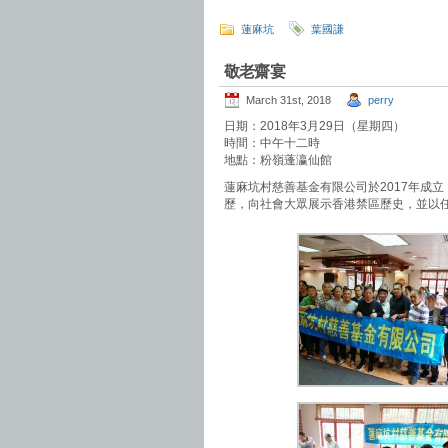
蓮麻坑
葉國謙
敬老齋宴
March 31st, 2018
perry
日期：2018年3月29日（星期四）
時間：中午十二時
地點：粉嶺蓬瀛仙館
蓮麻坑村慈善基金有限公司於2017年成
歷，向社會大眾展示香港禁區歷史，並以