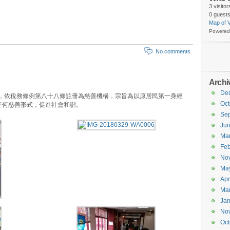
3 visito
0 guests
Map of V
Powered
No comments
Archi
De
立，依稅務條例第八十八條註冊為慈善機構，宗旨為以原居民第一身經
Oct
任何慈善形式，促進社會和諧。
Se
Ju
Ma
Feb
No
Ma
Apr
Ma
Jan
No
Oct