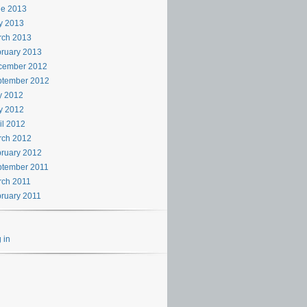
ne 2013
y 2013
rch 2013
ruary 2013
cember 2012
ptember 2012
y 2012
y 2012
il 2012
rch 2012
ruary 2012
ptember 2011
rch 2011
ruary 2011
 in