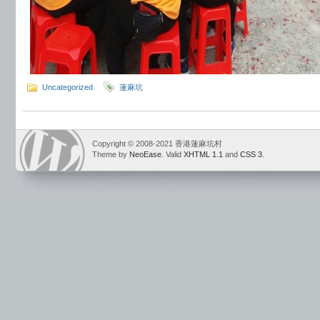
Uncategorized
蓮麻坑
Copyright © 2008-2021 香港蓮麻坑村
Theme by
NeoEase
. Valid
XHTML 1.1
and
CSS 3
.