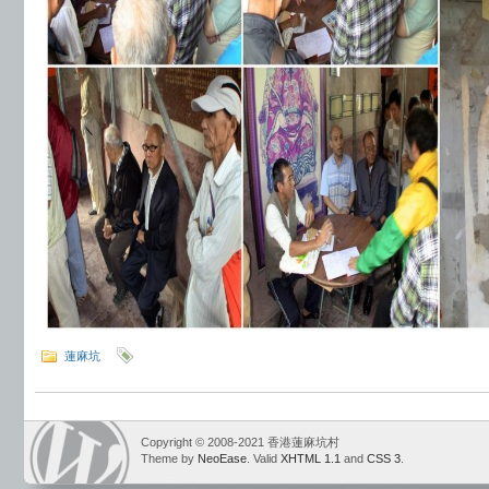
蓮麻坑
Copyright © 2008-2021 香港蓮麻坑村
Theme by
NeoEase
. Valid
XHTML 1.1
and
CSS 3
.