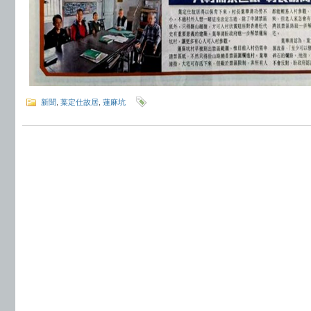
新聞
,
葉定仕故居
,
蓮麻坑