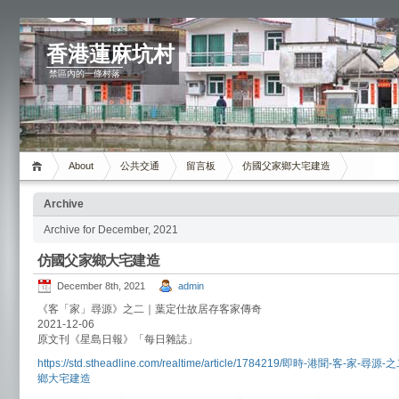
香港蓮麻坑村
禁區內的一條村落
About
公共交通
留言板
仿國父家鄉大宅建造
Archive
Archive for December, 2021
仿國父家鄉大宅建造
December 8th, 2021
admin
《客「家」尋源》之二｜葉定仕故居存客家傳奇
2021-12-06
原文刊《星島日報》「每日雜誌」
https://std.stheadline.com/realtime/article/1784219/即時-港聞
鄉大宅建造