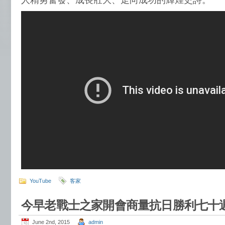
人精勇奮發、成長壯大、走向成功的輝煌史詩。
YouTube
客家
今早老戰士之家開會商量抗日勝利七十
June 2nd, 2015
admin