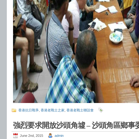
香港抗日戰爭
,
香港老戰士之家
,
香港老戰士聯誼會
強烈要求開放沙頭角墟 – 沙頭角區鄉事
June 2nd, 2015
admin