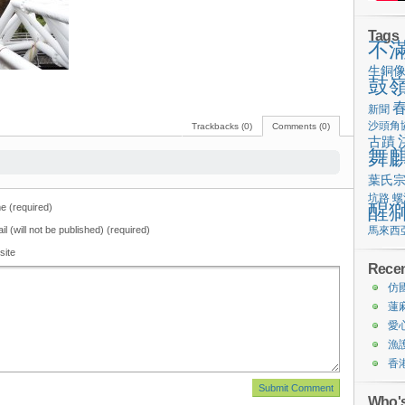
Tags
不
生銅
鼓
新聞
沙頭角
Trackbacks (0)
Comments (0)
古蹟
舞
葉氏
坑路
螺
醒
 (required)
il (will not be published) (required)
馬來西
site
Recen
仿
蓮
愛
漁
香
Who's