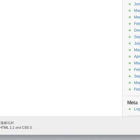
Ju
Ma
Ma
Feb
De
Se
Jul
Ma
Apr
Ma
Feb
Se
Ma
Feb
Meta
Log
 香港蓮麻坑村
HTML 1.1
and
CSS 3
.