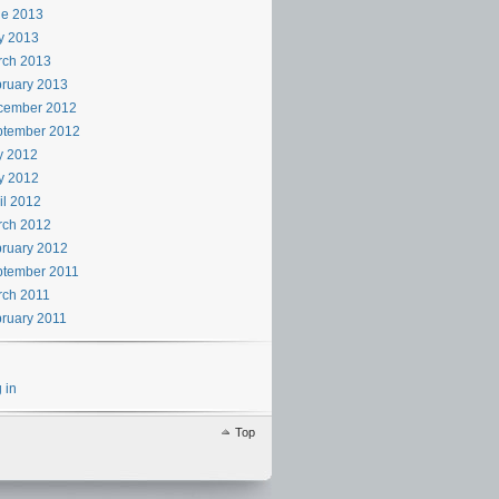
ne 2013
y 2013
rch 2013
ruary 2013
cember 2012
ptember 2012
y 2012
y 2012
il 2012
rch 2012
ruary 2012
ptember 2011
rch 2011
ruary 2011
 in
Top