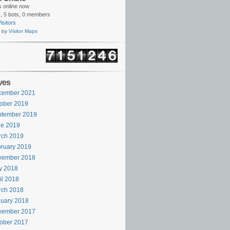
rs online now
,
5 bots,
0 members
isitors
 by
Visitor Maps
ves
cember 2021
ober 2019
ptember 2019
ne 2019
rch 2019
ruary 2019
vember 2018
y 2018
il 2018
rch 2018
uary 2018
vember 2017
ober 2017