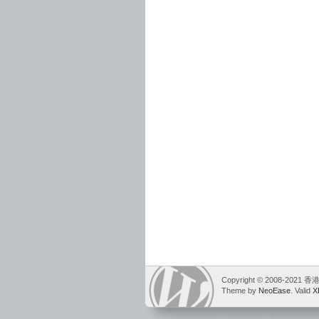
Copyright © 2008-2021
Theme by
NeoEase
. Valid
X