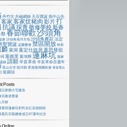
滿
丹竹坑
共融網絡
天后寶誕
孫中山先
打
客家炆豬肉
客家
影片
像
嶺
抗議
採青
敬修學校
新春
沙頭角
春節聯歡
春祭
沙頭角農莊
法定
協會
沙頭角海洋天地
禁區開放
洪聖寶誕
盂蘭勝會
秋祭
麒麟
萊洞
葉定仕故居
葉思發祖
蓮麻坑
葉維里
宗祠
葉鴻輝
蓮麻
請願
辛亥革命
辛亥革命百週年
溪鎮
獅
長山古寺
陸河縣
香港惠洲國術會
香港電台
龍躍頭
亞
t Posts
國父家鄉大宅建造
麻坑敬老齋宴
心月餅
護署與蓮麻坑村民在紅花嶺植樹
港葉氏宗親總會成立87週年紀念
 Online