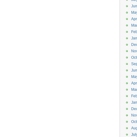
Ju
Ma
Apr
Ma
Feb
Jan
De
No
Oct
Se
Ju
Ma
Apr
Ma
Feb
Jan
De
No
Oct
Aug
Jul