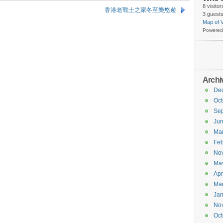
8 visito
香港老戰士之家冬至樂悠遊
3 guests
Map of V
Powered
Archi
De
Oct
Se
Ju
Ma
Feb
No
Ma
Apr
Ma
Jan
No
Oct