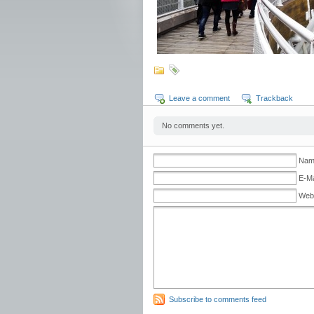
Leave a comment
Trackback
No comments yet.
Name
E-Ma
Web
Subscribe to comments feed