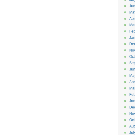
Ju
Ma
Apr
Ma
Feb
Jan
De
No
Oct
Se
Ju
Ma
Apr
Ma
Feb
Jan
De
No
Oct
Aug
Jul