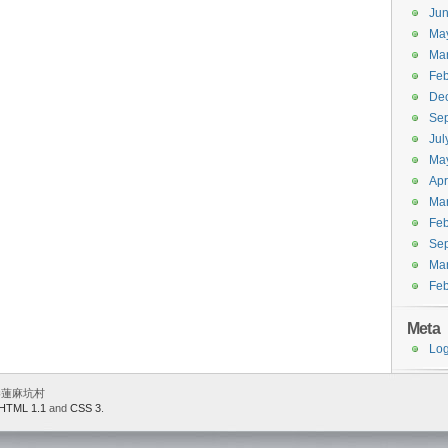
Ju
Ma
Ma
Feb
De
Se
Jul
Ma
Apr
Ma
Feb
Se
Ma
Feb
Meta
Log
 香港蓮麻坑村
HTML 1.1
and
CSS 3
.