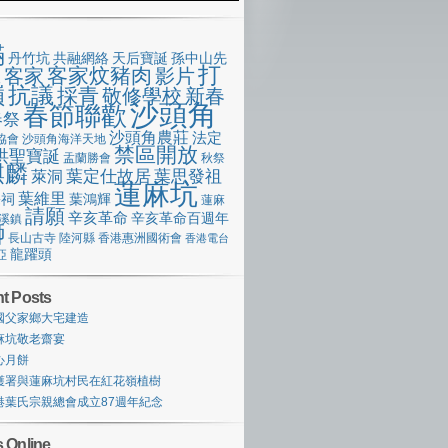
滿
丹竹坑
共融網絡
天后寶誕
孫中山先
打
客家炆豬肉
客家
影片
像
嶺
抗議
採青
敬修學校
新春
沙頭角
春節聯歡
春祭
沙頭角農莊
法定
協會
沙頭角海洋天地
禁區開放
洪聖寶誕
盂蘭勝會
秋祭
麒麟
萊洞
葉定仕故居
葉思發祖
蓮麻坑
葉維里
宗祠
葉鴻輝
蓮麻
請願
辛亥革命
辛亥革命百週年
溪鎮
獅
長山古寺
陸河縣
香港惠洲國術會
香港電台
龍躍頭
亞
t Posts
國父家鄉大宅建造
麻坑敬老齋宴
心月餅
護署與蓮麻坑村民在紅花嶺植樹
港葉氏宗親總會成立87週年紀念
 Online