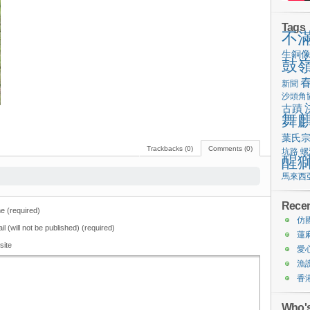
Tags
不
生銅
鼓
新聞
沙頭角
古蹟
舞
葉氏
Trackbacks (0)
Comments (0)
坑路
螺
醒
馬來西
Recen
 (required)
仿
il (will not be published) (required)
蓮
site
愛
漁
香
Who's