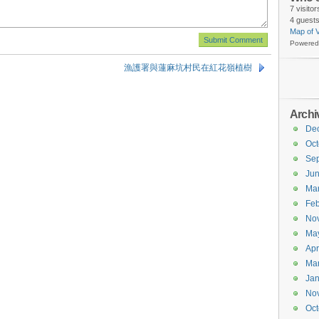
7 visito
4 guests
Map of V
Powered
漁護署與蓮麻坑村民在紅花嶺植樹
Archi
De
Oct
Se
Ju
Ma
Feb
No
Ma
Apr
Ma
Jan
No
Oct