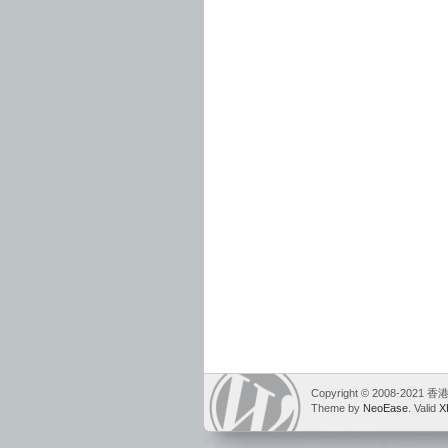
Copyright © 2008-2021
Theme by
NeoEase
. Valid
X