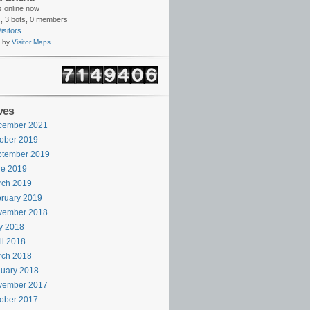
rs online now
,
3 bots,
0 members
isitors
 by
Visitor Maps
ves
cember 2021
ober 2019
ptember 2019
ne 2019
rch 2019
ruary 2019
vember 2018
y 2018
il 2018
rch 2018
uary 2018
vember 2017
ober 2017