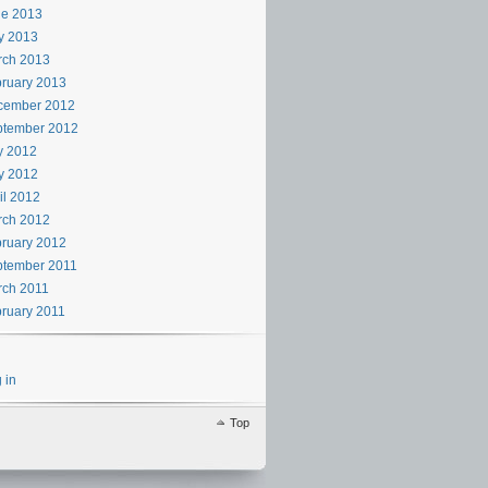
ne 2013
y 2013
rch 2013
ruary 2013
cember 2012
ptember 2012
y 2012
y 2012
il 2012
rch 2012
ruary 2012
ptember 2011
rch 2011
ruary 2011
 in
Top