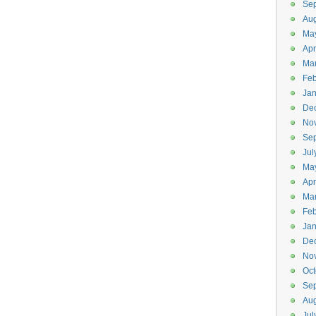
Se
Aug
Ma
Apr
Ma
Feb
Jan
De
No
Se
Jul
Ma
Apr
Ma
Feb
Jan
De
No
Oct
Se
Aug
Jul