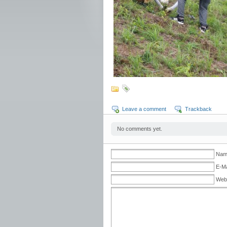
Leave a comment
Trackback
No comments yet.
Name
E-Ma
Web