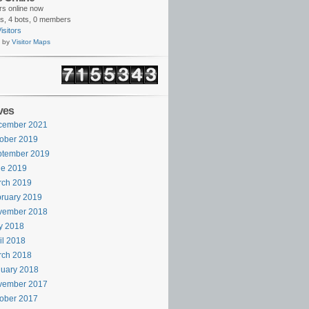
ors online now
s,
4 bots,
0 members
isitors
 by
Visitor Maps
ves
cember 2021
ober 2019
ptember 2019
ne 2019
rch 2019
ruary 2019
vember 2018
y 2018
il 2018
rch 2018
uary 2018
vember 2017
ober 2017