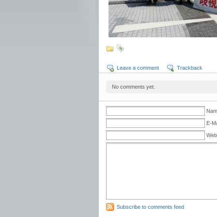
Leave a comment
Trackback
No comments yet.
Name
E-Ma
Web
Subscribe to comments feed