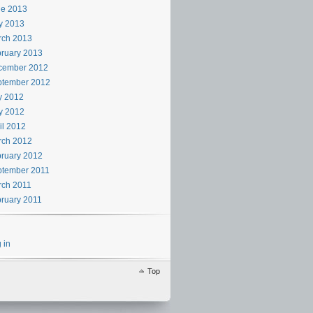
ne 2013
y 2013
rch 2013
ruary 2013
cember 2012
ptember 2012
y 2012
y 2012
il 2012
rch 2012
ruary 2012
ptember 2011
rch 2011
ruary 2011
 in
Top