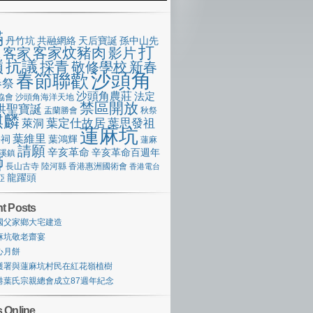
滿
丹竹坑
共融網絡
天后寶誕
孫中山先
打
客家炆豬肉
客家
影片
像
嶺
抗議
採青
敬修學校
新春
沙頭角
春節聯歡
春祭
沙頭角農莊
法定
協會
沙頭角海洋天地
禁區開放
洪聖寶誕
盂蘭勝會
秋祭
麒麟
萊洞
葉定仕故居
葉思發祖
蓮麻坑
葉維里
宗祠
葉鴻輝
蓮麻
請願
辛亥革命
辛亥革命百週年
溪鎮
獅
長山古寺
陸河縣
香港惠洲國術會
香港電台
龍躍頭
亞
t Posts
國父家鄉大宅建造
麻坑敬老齋宴
心月餅
護署與蓮麻坑村民在紅花嶺植樹
港葉氏宗親總會成立87週年紀念
 Online