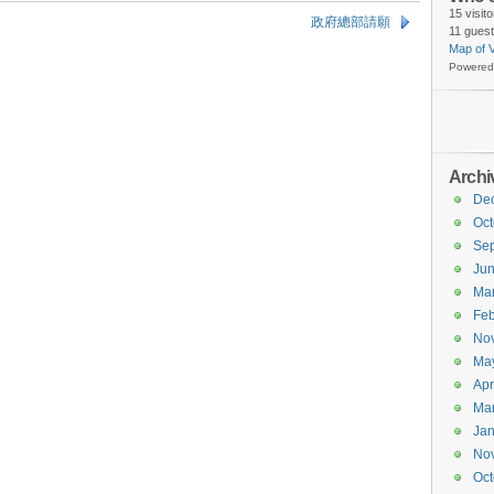
15 visit
政府總部請願
11 guest
Map of V
Powered
Archi
De
Oct
Se
Ju
Ma
Feb
No
Ma
Apr
Ma
Jan
No
Oct