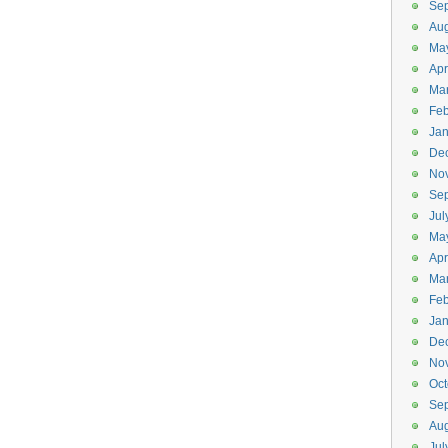
Se
Aug
Ma
Apr
Ma
Feb
Jan
De
No
Se
Jul
Ma
Apr
Ma
Feb
Jan
De
No
Oct
Se
Aug
Jul