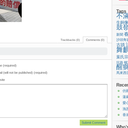
Tags
不
生銅
鼓
新聞
沙頭角
Trackbacks (0)
Comments (0)
古蹟
舞
葉氏
坑路
螺
醒
 (required)
il (will not be published) (required)
馬來西
site
Recen
仿
蓮
愛
漁
香
Who's