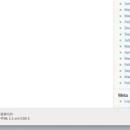
Ju
Ma
Ma
Feb
De
Se
Jul
Ma
Apr
Ma
Feb
Se
Ma
Feb
Meta
Log
 香港蓮麻坑村
HTML 1.1
and
CSS 3
.