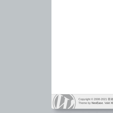
Copyright © 2008-2021
Theme by
NeoEase
. Valid
X