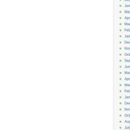
Ju
Ma
Apr
Ma
Feb
Jan
De
No
Oct
Se
Ju
Ma
Apr
Ma
Feb
Jan
De
No
Oct
Aug
Jul