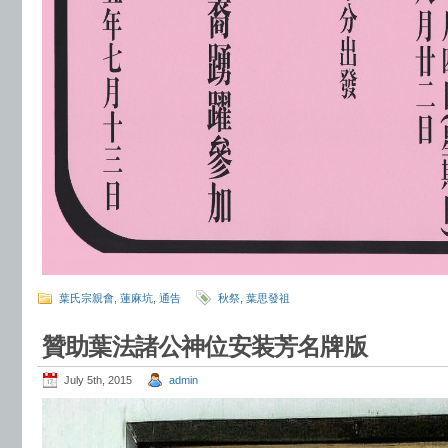
葉氏宗親會
,
蓮麻坑
,
通告
秋祭
,
葉思發祖
贊助葉法諸公神位安装芳名牌版
July 5th, 2015
admin