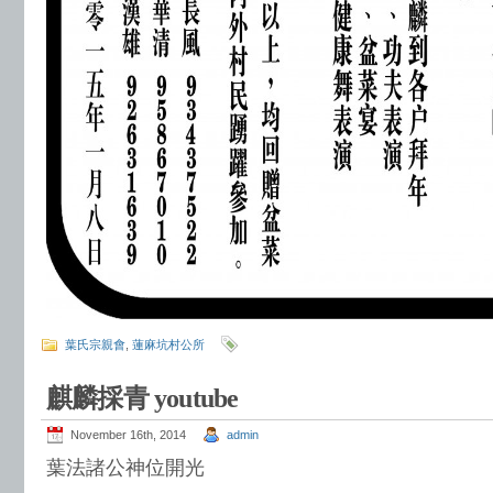
葉氏宗親會
,
蓮麻坑村公所
麒麟採青 youtube
November 16th, 2014
admin
葉法諸公神位開光