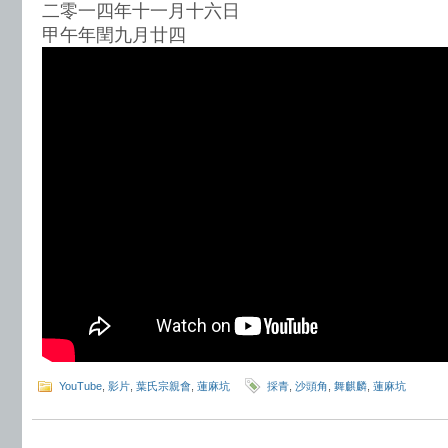
二零一四年十一月十六日
甲午年閏九月廿四
YouTube
,
影片
,
葉氏宗親會
,
蓮麻坑
採青
,
沙頭角
,
舞麒麟
,
蓮麻坑