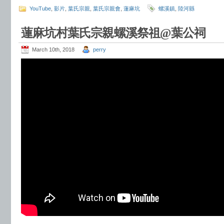
YouTube
,
影片
,
葉氏宗親
,
葉氏宗親會
,
蓮麻坑
螺溪鎮
,
陸河縣
蓮麻坑村葉氏宗親螺溪祭祖@葉公祠
March 10th, 2018
perry