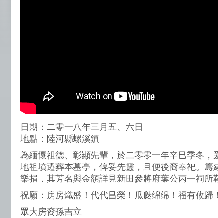
日期：二零一八年三月五、六日
地點：陸河縣螺溪鎮
為緬懷祖德、彰顯先輩，於二零零一年辛巳季冬，
地祖墳遷葬本墓亭，俾妥先靈，且便後裔奉祀。籌
樂捐，其芳名與金額詳見新田參將府葉公丙一祠所
祝願：房房熾盛！代代昌榮！瓜瓞绵绵！福有攸歸
眾大房裔孫吉立