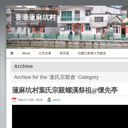
香港蓮麻坑村
禁區內的一條村落
About
公共交通
留言板
仿國父家鄉大宅建造
Archive
Archive for the ‘葉氏宗親會’ Category
蓮麻坑村葉氏宗親螺溪祭祖@懷先亭
March 10th, 2018
perry