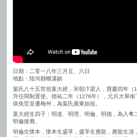
日期：二零一八年三月五、六日
地點：陸河縣螺溪鎮
葉氏八十五世祖葉大經，宋朝汴梁人，寶慶四年（1
升任閩制置使。德祐二年（1276年），元兵大舉
病免官並遷梅州，為葉氏廣東始祖。
葉大經生四子：明道、明理、明倫、明德，為入粵
明倫後裔。
明倫生懷本，懷本生盛孚，盛孚生應龍，應龍生清