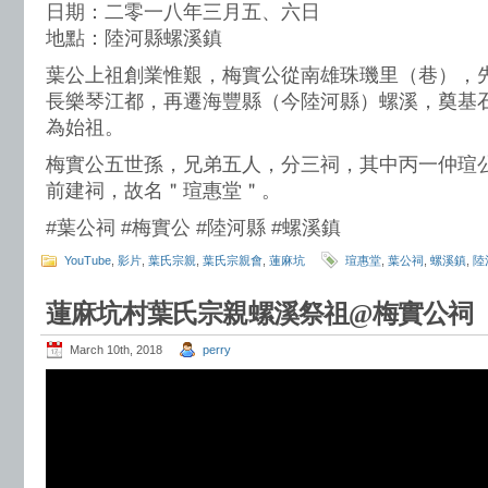
日期：二零一八年三月五、六日
地點：陸河縣螺溪鎮
葉公上祖創業惟艱，梅實公從南雄珠璣里（巷），
長樂琴江都，再遷海豐縣（今陸河縣）螺溪，奠基
為始祖。
梅實公五世孫，兄弟五人，分三祠，其中丙一仲瑄
前建祠，故名＂瑄惠堂＂。
#葉公祠 #梅實公 #陸河縣 #螺溪鎮
YouTube
,
影片
,
葉氏宗親
,
葉氏宗親會
,
蓮麻坑
瑄惠堂
,
葉公祠
,
螺溪鎮
,
陸
蓮麻坑村葉氏宗親螺溪祭祖@梅實公祠
March 10th, 2018
perry