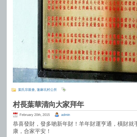
葉氏宗親會
,
蓮麻坑村公所
村長葉華清向大家拜年
February 20th, 2015
admin
恭喜發財，發多啲新年財！羊年財運亨通，橫財就
康，合家平安！