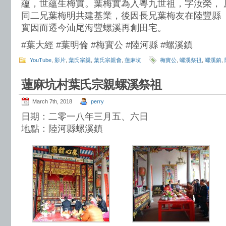
蘊，世蘊生梅實。葉梅實為入粵九世祖，字汝榮， 
同二兄葉梅明共建基業，後因長兄葉梅友在陸豐縣
實因而遷今汕尾海豐螺溪再創田宅。
#葉大經 #葉明倫 #梅實公 #陸河縣 #螺溪鎮
YouTube
,
影片
,
葉氏宗親
,
葉氏宗親會
,
蓮麻坑
梅實公
,
螺溪祭祖
,
螺溪鎮
,
蓮麻坑村葉氏宗親螺溪祭祖
March 7th, 2018
perry
日期：二零一八年三月五、六日
地點：陸河縣螺溪鎮