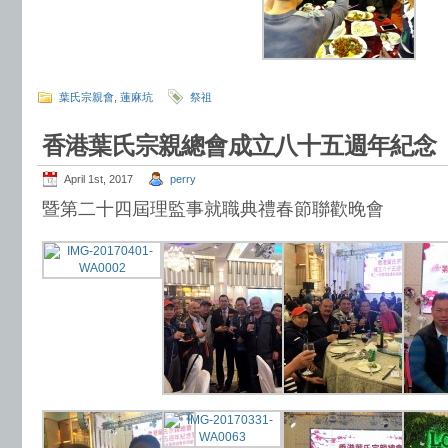
葉氏宗親會
,
蓮麻坑
祭祖
香港葉氏宗親總會成立八十五週年紀念
April 1st, 2017
perry
暨第二十四屆理監事就職典禮春節聯歡晚會