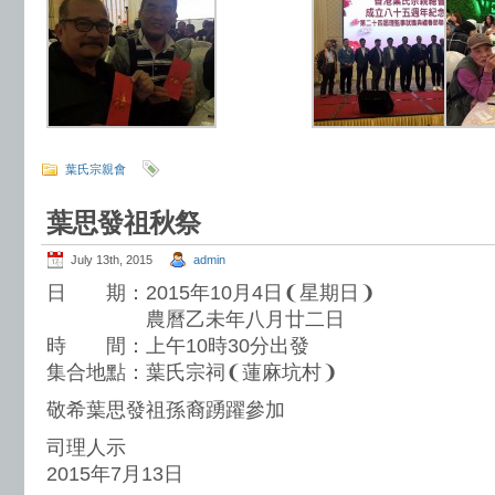
葉氏宗親會
葉思發祖秋祭
July 13th, 2015
admin
日 期：2015年10月4日❨星期日❩
農曆乙未年八月廿二日
時 間：上午10時30分出發
集合地點：葉氏宗祠❨蓮麻坑村❩
敬希葉思發祖孫裔踴躍參加
司理人示
2015年7月13日