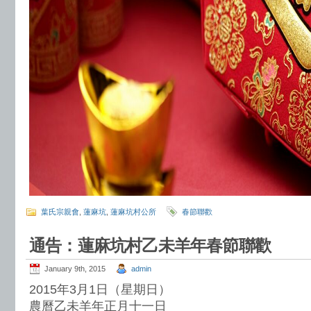
葉氏宗親會
,
蓮麻坑
,
蓮麻坑村公所
春節聯歡
通告：蓮麻坑村乙未羊年春節聯歡
January 9th, 2015
admin
2015年3月1日（星期日）
農曆乙未羊年正月十一日