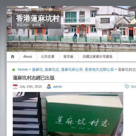
香港蓮麻坑村
禁區內的一條村落
About
公共交通
留言板
仿國父家鄉大宅建造
Home
>
蓮麻坑
,
蓮麻坑志
,
蓮麻坑村公所
,
香港地方志辦公室
> 蓮麻坑村
蓮麻坑村志經已出版
July 15th, 2015
admin
Go