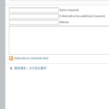
Name (required)
E-Mail (will not be published) (required)
Website
Subscribe to comments feed
緊急通告：大王伯公躉符