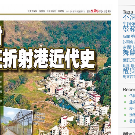
Tags
不
生銅
鼓
新聞
沙頭角
古蹟
舞
葉氏
坑路
螺
醒
馬來西
Recen
仿
蓮
愛
漁
香
Who's