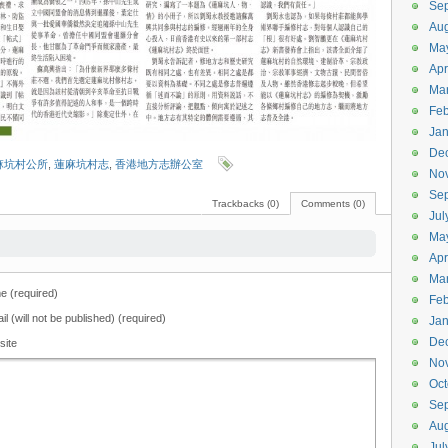
Se
Aug
Ma
Apr
Ma
Feb
Jan
De
麻坑村公所
,
蓮麻坑村志
,
香港地方志辦公室
No
Se
Trackbacks (0)
Comments (0)
Jul
Ma
Apr
Ma
 (required)
Feb
il (will not be published) (required)
Jan
De
site
No
Oct
Se
Aug
Jul