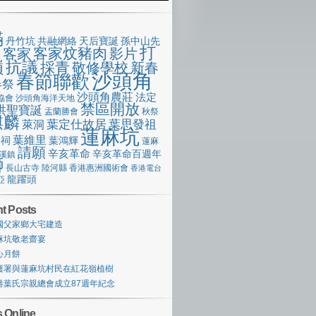
滿
丹竹坑
共融網絡
天后寶誕
孫中山先
打
客家炆豬肉
客家
影片
像
嶺
抗議
採青
敬修學校
新春
沙頭角
春節聯歡
春祭
沙頭角農莊
法定
協會
沙頭角海洋天地
禁區開放
洪聖寶誕
盂蘭勝會
秋祭
麒麟
萊洞
葉定仕故居
葉思發祖
蓮麻坑
葉維里
宗祠
葉鴻輝
蓮麻
請願
辛亥革命
辛亥革命百週年
溪鎮
獅
長山古寺
陸河縣
香港惠洲國術會
香港電台
龍躍頭
亞
t Posts
國父家鄉大宅建造
麻坑敬老齋宴
心月餅
護署與蓮麻坑村民在紅花嶺植樹
港葉氏宗親總會成立87週年紀念
 Online