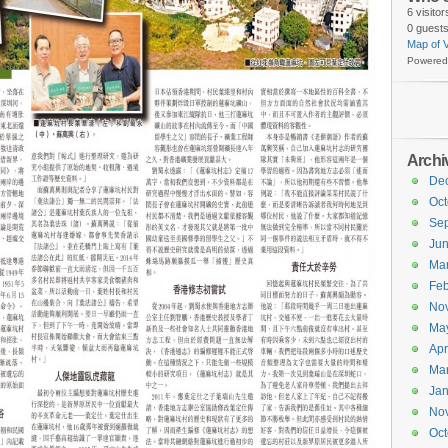
6 visito
0 guests
Map of V
Powered
Archi
De
Oct
Se
Ju
Ma
Feb
No
Ma
Apr
Ma
Jan
No
Oct