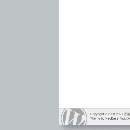
Copyright © 2008-2021
Theme by
NeoEase
. Valid
X