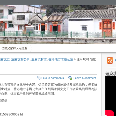
仿國父家鄉大宅建造
蓮麻坑志
,
蓮麻坑村公所
,
蓮麻坑村志
,
香港地方志辦公室
> 蓮麻坑村 隱世
蓮麻
Go to comments
Leave a comment
雖具有豐富的文化歷史內涵、保留着客家的傳統風俗及鄉規民約，但卻鮮
隱世村落，香港地方志辦公室副主任劉蜀永與文史工作者蘇萬興通過為該
革命史、抗日戰爭史的神秘畫卷緩緩展開。
者提供
/OT1509300002.htm