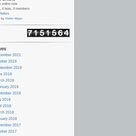
rs online now
,
6 bots,
0 members
isitors
 by
Visitor Maps
ves
cember 2021
ober 2019
ptember 2019
ne 2019
rch 2019
ruary 2019
vember 2018
y 2018
il 2018
rch 2018
uary 2018
vember 2017
ober 2017