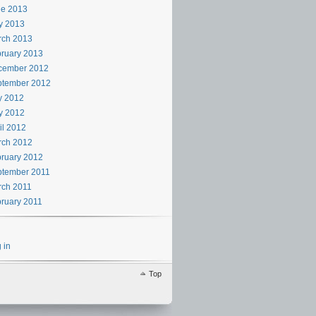
ne 2013
y 2013
rch 2013
ruary 2013
cember 2012
ptember 2012
y 2012
y 2012
il 2012
rch 2012
ruary 2012
ptember 2011
rch 2011
ruary 2011
 in
Top