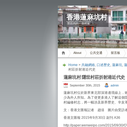
香港蓮麻坑村
禁區內的一條村落
About
公共交通
留言板
Home
>
共融網絡
,
口述歷史
,
蓮麻坑
,
村莊折射港近代史
蓮麻坑村 隱世村莊折射港近代史
September 30th, 2015
admin
蓮麻坑村位於新界東北部深港邊境線上，
少為外人所知。為了使更多港人了解這個
村編修村志，將一幅涉及新界歷史、辛亥
文：香港文匯報記者 趙僖 圖片由受訪
香港文匯報 2015年9月30日 副刊 A36
http://paper.wenweipo.com/2015/09/30