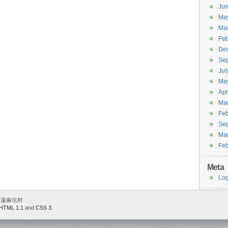
Ju
Ma
Ma
Feb
De
Se
Jul
Ma
Apr
Ma
Feb
Se
Ma
Feb
Meta
Log
 香港蓮麻坑村
HTML 1.1
and
CSS 3
.