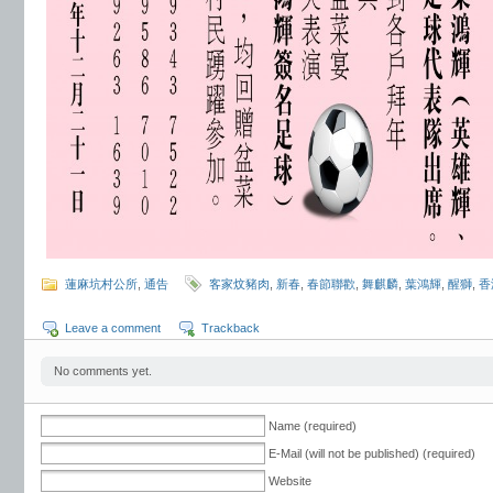
蓮麻坑村公所
,
通告
客家炆豬肉
,
新春
,
春節聯歡
,
舞麒麟
,
葉鴻輝
,
醒獅
,
香
Leave a comment
Trackback
No comments yet.
Name (required)
E-Mail (will not be published) (required)
Website