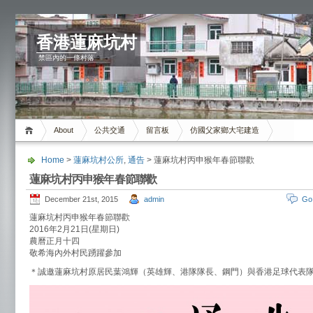
香港蓮麻坑村
禁區內的一條村落
About
公共交通
留言板
仿國父家鄉大宅建造
Home
>
蓮麻坑村公所
,
通告
> 蓮麻坑村丙申猴年春節聯歡
蓮麻坑村丙申猴年春節聯歡
December 21st, 2015
admin
Go
蓮麻坑村丙申猴年春節聯歡
2016年2月21日(星期日)
農曆正月十四
敬希海內外村民踴躍參加
＊誠邀蓮麻坑村原居民葉鴻輝（英雄輝、港隊隊長、鋼門）與香港足球代表