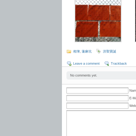
相簿
,
蓮麻坑
洪聖寶誕
Leave a comment
Trackback
No comments yet.
Name
E-Ma
Web