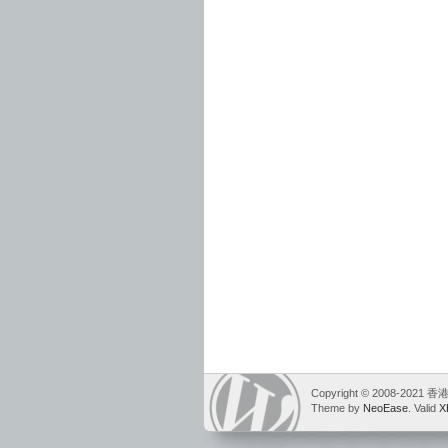
Copyright © 2008-2021
Theme by
NeoEase
. Valid
X