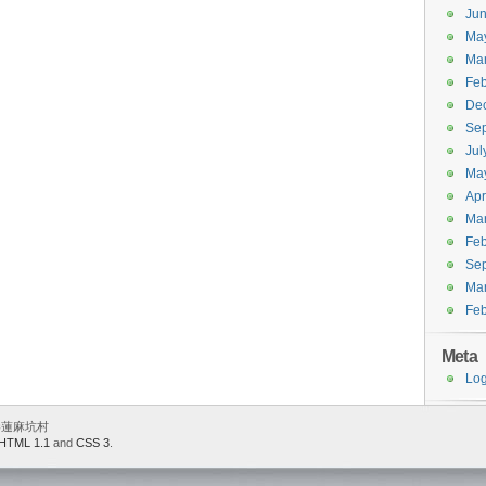
Ju
Ma
Ma
Feb
De
Se
Jul
Ma
Apr
Ma
Feb
Se
Ma
Feb
Meta
Log
 香港蓮麻坑村
HTML 1.1
and
CSS 3
.