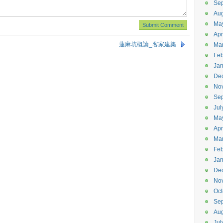
Se
Aug
Ma
Apr
蓮麻坑概論_客家建築
Ma
Feb
Jan
De
No
Se
Jul
Ma
Apr
Ma
Feb
Jan
De
No
Oct
Se
Aug
Jul