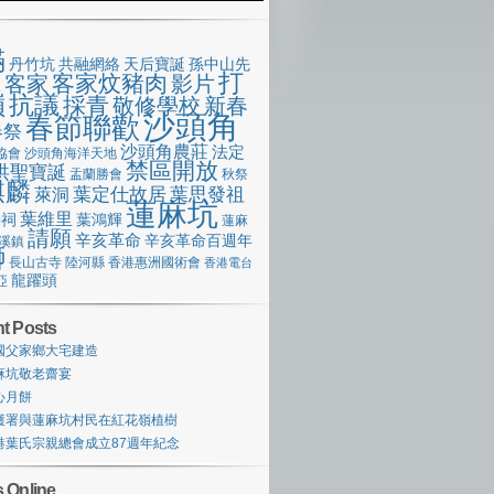
滿
丹竹坑
共融網絡
天后寶誕
孫中山先
打
客家炆豬肉
客家
影片
像
嶺
抗議
採青
敬修學校
新春
沙頭角
春節聯歡
春祭
沙頭角農莊
法定
協會
沙頭角海洋天地
禁區開放
洪聖寶誕
盂蘭勝會
秋祭
麒麟
萊洞
葉定仕故居
葉思發祖
蓮麻坑
葉維里
宗祠
葉鴻輝
蓮麻
請願
辛亥革命
辛亥革命百週年
溪鎮
獅
長山古寺
陸河縣
香港惠洲國術會
香港電台
龍躍頭
亞
t Posts
國父家鄉大宅建造
麻坑敬老齋宴
心月餅
護署與蓮麻坑村民在紅花嶺植樹
港葉氏宗親總會成立87週年紀念
 Online