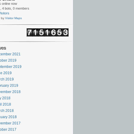
rs online now
,
4 bots,
0 members
isitors
 by
Visitor Maps
ves
cember 2021
ober 2019
ptember 2019
ne 2019
rch 2019
ruary 2019
vember 2018
y 2018
il 2018
rch 2018
uary 2018
vember 2017
ober 2017