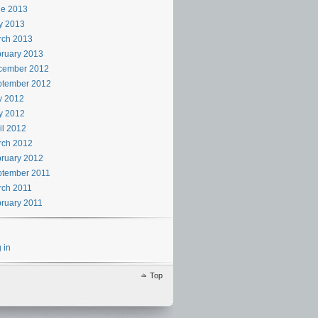
ne 2013
y 2013
rch 2013
ruary 2013
cember 2012
ptember 2012
y 2012
y 2012
il 2012
rch 2012
ruary 2012
ptember 2011
rch 2011
ruary 2011
 in
Top