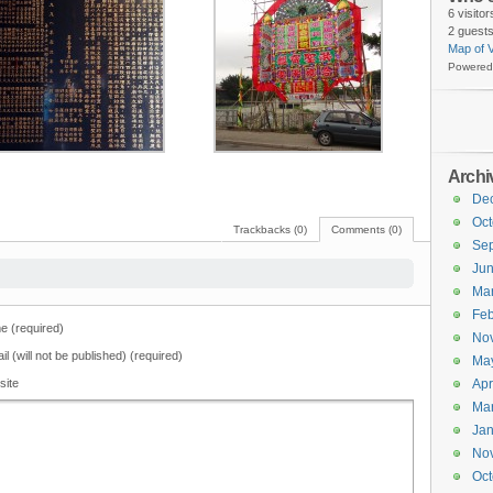
6 visito
2 guests
Map of V
Powered
Archi
De
Oct
Trackbacks (0)
Comments (0)
Se
Ju
Ma
Feb
 (required)
No
il (will not be published) (required)
Ma
site
Apr
Ma
Jan
No
Oct