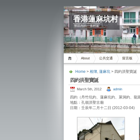
香港蓮麻坑村
禁區內的一條村落
About
公共交通
留言板
Home
>
相簿
,
蓮麻坑
> 四約洪聖寶誕
四約洪聖寶誕
March 5th, 2012
admin
四約（丹竹坑約、蓮麻坑約、萊洞約、龍
地點：孔嶺洪聖古廟
日期：壬辰年二月十二日 (2012-03-04)