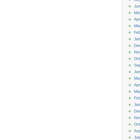
Ju
Ma
Apr
Ma
Feb
Jan
De
No
Oct
Se
Ju
Ma
Apr
Ma
Feb
Jan
De
No
Oct
Aug
Jul