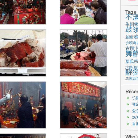
Tags
不
生銅
鼓
新聞
沙頭角
古蹟
舞
葉氏
坑路
螺
醒
馬來西
Recen
仿
蓮
愛
漁
香
Who's