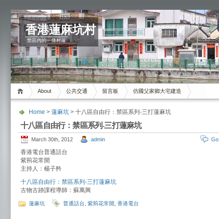
香港蓮麻坑村
禁區內的一條村落
About
公共交通
留言板
仿國父家鄉大宅建造
Home
>
蓮麻坑
> 十八區自由行：禁區系列-三打蓮麻坑
十八區自由行：禁區系列-三打蓮麻坑
March 30th, 2012
admin
Go
香港電台普通話台
紫荊花常開
主持人：楊子矜
十八區自由行：禁區系列-三打蓮麻坑
古物古跡課程導師：蘇萬興
蓮麻坑
普通話台
,
紫荊花常開
,
香港電台