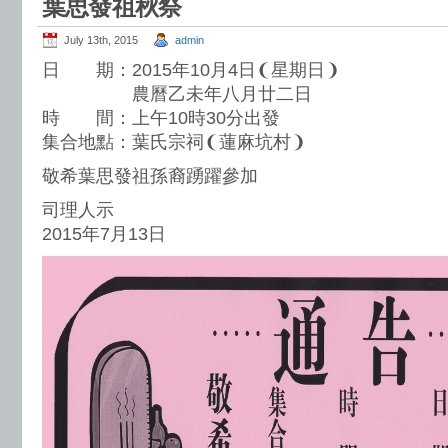
葉思發祖秋祭
July 13th, 2015
admin
日 期：2015年10月4日❨星期日❩
農曆乙未年八月廿二日
時 間：上午10時30分出發
集合地點：葉氏宗祠❨蓮麻坑村❩
敬希葉思發祖孫裔踴躍參加
司理人示
2015年7月13日