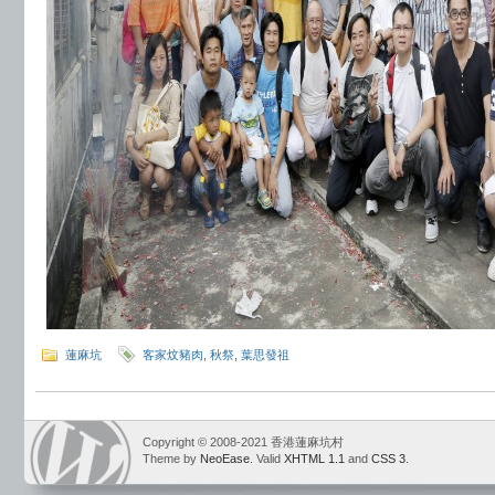
蓮麻坑
客家炆豬肉
,
秋祭
,
葉思發祖
Copyright © 2008-2021 香港蓮麻坑村
Theme by
NeoEase
. Valid
XHTML 1.1
and
CSS 3
.