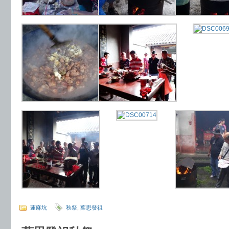
蓮麻坑
秋祭
,
葉思發祖