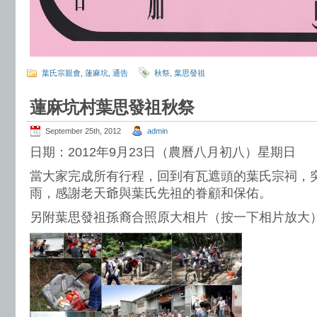
葉氏宗親會
,
蓮麻坑
,
通告
秋祭
,
葉思發祖
蓮麻坑村葉思發祖秋祭
September 25th, 2012
admin
日期：2012年9月23日（農曆八月初八）星期日
當大家完成所有行程，回到有瓦遮頭的葉氏宗祠，
雨，感謝老天爺與葉氏先祖的眷顧和保佑。
另附葉思發祖孫裔合照原大相片（按一下相片放大