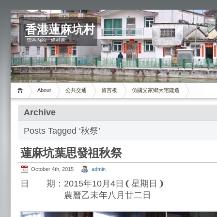
香港蓮麻坑村
禁區內的一條村落
About
公共交通
留言板
仿國父家鄉大宅建造
Archive
Posts Tagged ‘秋祭’
蓮麻坑葉思發祖秋祭
October 4th, 2015
admin
日 期：2015年10月4日❨星期日❩
農曆乙未年八月廿二日