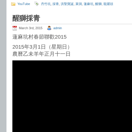
YouTube
丹竹坑
,
採青
,
洪聖寶誕
,
萊洞
,
蓮麻坑
,
醒獅
,
龍躍頭
醒獅採青
March 3rd, 2015
admin
蓮麻坑村春節聯歡2015
2015年3月1日（星期日）
農曆乙未羊年正月十一日