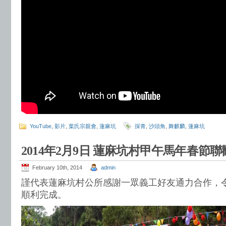
YouTube
,
影片
,
葉氏宗親會
,
蓮麻坑
採青
,
沙頭角
,
舞麒麟
,
蓮麻坑
2014年2月9日 蓮麻坑村甲午馬年春節聯
February 10th, 2014
admin
謹代表蓮麻坑村公所感謝一眾義工好友通力合作，令
順利完成。