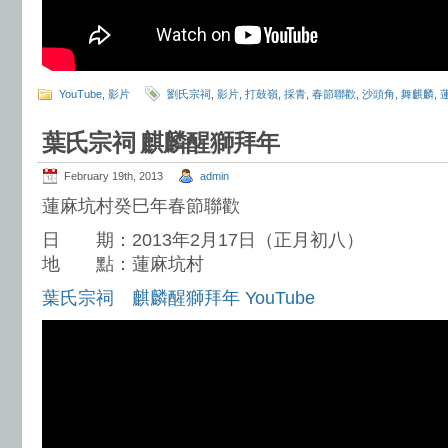
YouTube
,
影片
劉氏宗祠
,
影片
,
打鼓嶺
,
採青
,
春節聯歡
,
沙頭角
,
舞麒麟
,
葉氏宗祠 麒麟醒獅拜年
February 19th, 2013
admin
蓮麻坑村癸巳年春節聯歡
日 期：2013年2月17日（正月初八）
地 點：蓮麻坑村
葉氏宗祠 麒麟醒獅拜年 YouTube