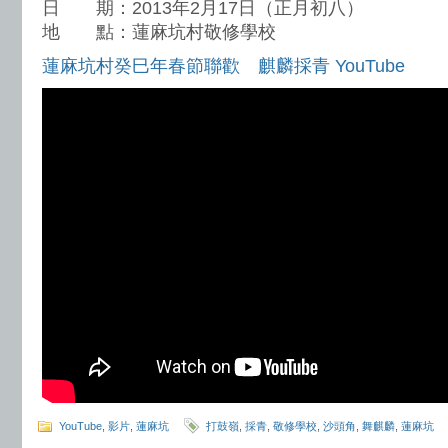
日 期：2013年2月17日（正月初八）
地 點：蓮麻坑村敬修學校
蓮麻坑村癸巳年春節聯歡 麒麟採青 YouTube
YouTube
,
影片
,
蓮麻坑
打鼓嶺
,
採青
,
敬修學校
,
沙頭角
,
舞麒麟
,
蓮麻坑