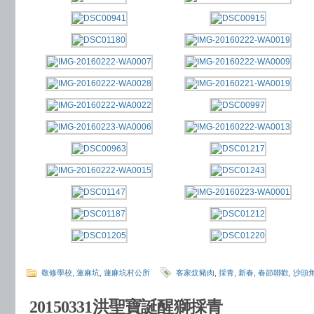
敬修學校
,
蓮麻坑
,
蓮麻坑村公所
客家炆豬肉
,
採青
,
新春
,
春節聯歡
,
沙頭
20150331洪聖寶誕醒獅採青