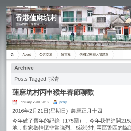
香港蓮麻坑村
禁區內的一條村落
About
公共交通
留言板
仿國父家鄉大宅建造
Archive
Posts Tagged ‘採青’
蓮麻坑村丙申猴年春節聯歡
February 22nd, 2016
perry
2016年2月21日(星期日) 農曆正月十四
今年破了舊年的記錄（175圍），今年我們筵開21
地，對家鄉情懷非常強烈。感謝沙打兩區警區的協