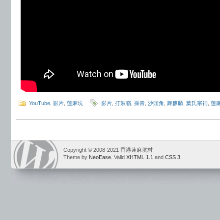
YouTube
,
影片
,
蓮麻坑
影片
,
打鼓嶺
,
採青
,
沙頭角
,
舞麒麟
,
葉氏宗祠
,
蓮
Copyright © 2008-2021 香港蓮麻坑村
Theme by
NeoEase
. Valid
XHTML 1.1
and
CSS 3
.