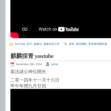
YouTube
,
影片
,
蓮麻坑
,
蓮麻坑村公所
採青
,
春節聯歡
,
香港惠洲國術會
麒麟採青 youtube
November 16th, 2014
admin
葉法諸公神位開光
二零一四年十一月十六日
甲午年閏九月廿四