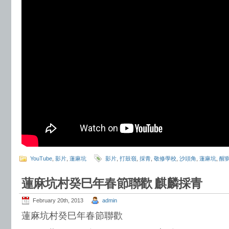
YouTube
,
影片
,
蓮麻坑
影片
,
打鼓嶺
,
採青
,
敬修學校
,
沙頭角
,
蓮麻坑
,
醒
蓮麻坑村癸巳年春節聯歡 麒麟採青
February 20th, 2013
admin
蓮麻坑村癸巳年春節聯歡