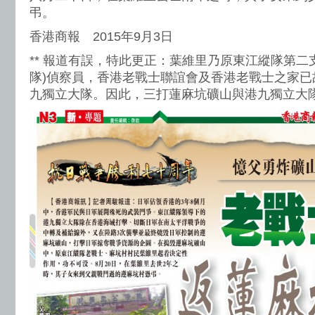
弔。
香港商報 2015年9月3日
** 報道有誤，特此更正：葉維里乃原東江縱隊第二
隊)偵察員，香港老戰士聯誼會及香港老戰士之家已
九獨立大隊。因此，三打蓮麻坑礦山與港九獨立大隊無