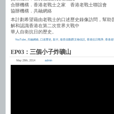
合辦機構．香港老戰士之家 香港老戰士聯誼會
協辦機構．共融網絡
本計劃希望藉由老戰士的口述歷史錄像訪問，幫助
解和認識香港在第二次世界大戰中
華人自衛抗日的歷史。
YouTube
,
共融網絡
,
口述歷史
,
影片
,
衞奕信勳爵文物信託
,
香港抗日戰爭
,
香港老
EP03：三個小子炸礦山
May 28th, 2014
admin