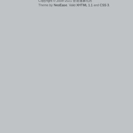
Copyright © 2008-2021 香港蓮麻坑村
Theme by
NeoEase
. Valid
XHTML 1.1
and
CSS 3
.