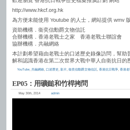
歡迎瀏覽 香港抗日戰爭歷史檔案推廣計劃 網站
http://www.hkcf.org.hk
為方便未能使用 Youtube 的人士，網站提供 wmv
資助機構．衞奕信勳爵文物信託
合辦機構．香港老戰士之家 香港老戰士聯誼會
協辦機構．共融網絡
本計劃希望藉由老戰士的口述歷史錄像訪問，幫助
解和認識香港在第二次世界大戰中華人自衛抗日的
YouTube
,
共融網絡
,
口述歷史
,
影片
,
衞奕信勳爵文物信託
,
香港抗日戰爭
,
香港老
EP05：用礦鎚和竹桿拷問
May 30th, 2014
admin