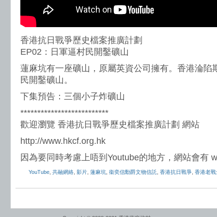
香港抗日戰爭歷史檔案推廣計劃
EP02：日軍逼村民開鑿礦山
蓮麻坑有一座礦山，原屬英資公司擁有。香港淪陷
民開鑿礦山。
下集預告：三個小子炸礦山
**************************
歡迎瀏覽 香港抗日戰爭歷史檔案推廣計劃 網站
http://www.hkcf.org.hk
因為要同時考慮上唔到Youtube的地方，網站會有 
YouTube
,
共融網絡
,
影片
,
蓮麻坑
,
衞奕信勳爵文物信託
,
香港抗日戰爭
,
香港老戰