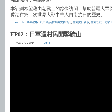
協辦機構．共融網絡
本計劃希望藉由老戰士的錄像訪問，幫助普羅大眾
香港在第二次世界大戰中華人自衛抗日的歷史。
YouTube
,
共融網絡
,
影片
,
衞奕信勳爵文物信託
,
香港抗日戰爭
,
香港老戰士之家
,
EP02：日軍逼村民開鑿礦山
May 27th, 2014
admin