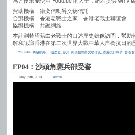
為方便未能使用 Youtube 的人士，網站提供 wmv
資助機構．衞奕信勳爵文物信託
合辦機構．香港老戰士之家 香港老戰士聯誼會
協辦機構．共融網絡
本計劃希望藉由老戰士的口述歷史錄像訪問，幫助
解和認識香港在第二次世界大戰中華人自衛抗日的
YouTube
,
共融網絡
,
口述歷史
,
影片
,
衞奕信勳爵文物信託
,
香港抗日戰爭
,
香港老
EP04：沙頭角憲兵部受審
May 29th, 2014
admin