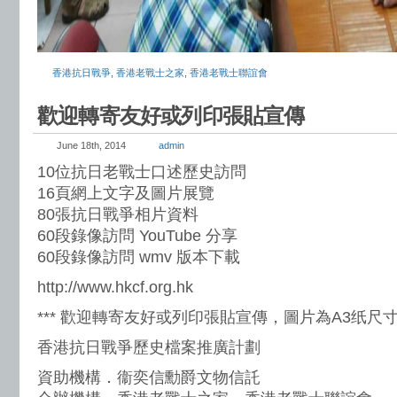
香港抗日戰爭
,
香港老戰士之家
,
香港老戰士聯誼會
歡迎轉寄友好或列印張貼宣傳
June 18th, 2014
admin
10位抗日老戰士口述歷史訪問
16頁網上文字及圖片展覽
80張抗日戰爭相片資料
60段錄像訪問 YouTube 分享
60段錄像訪問 wmv 版本下載
http://www.hkcf.org.hk
*** 歡迎轉寄友好或列印張貼宣傳，圖片為A3纸尺寸
香港抗日戰爭歷史檔案推廣計劃
資助機構．衞奕信勳爵文物信託