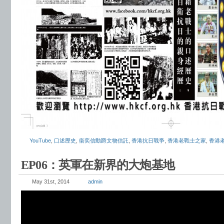
YouTube
,
口述歷史
,
衞奕信勳爵文物信託
,
香港抗日戰爭
,
香港老戰士之家
,
香港
EP06：英軍在新界的大炮基地
May 31st, 2014
admin