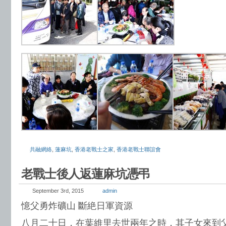
共融網絡
,
蓮麻坑
,
香港老戰士之家
,
香港老戰士聯誼會
老戰士後人返蓮麻坑憑弔
September 3rd, 2015
admin
憶父勇炸礦山 斷絶日軍資源
八月二十日，在葉維里去世兩年之時，其子女來到