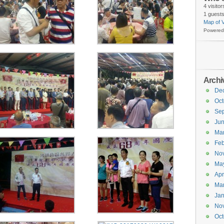
4 visito
1 guests
Map of V
Powered
Archi
De
Oct
Se
Ju
Ma
Feb
No
Ma
Apr
Ma
Jan
No
Oct