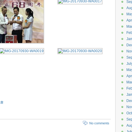
Se
Aug
Ma
Apr
Ma
Feb
Jan
De
No
Se
Jul
Ma
Apr
Ma
Feb
Jan
De
晚會
No
Oct
Se
No comments
Aug
Jul