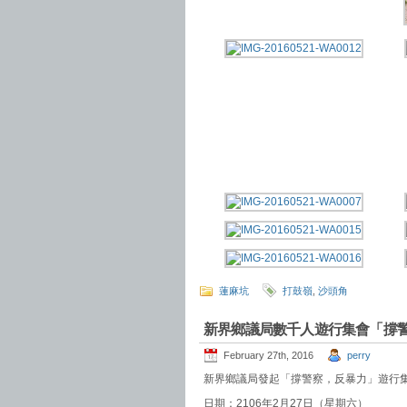
蓮麻坑
打鼓嶺
,
沙頭角
新界鄉議局數千人遊行集會「撐
February 27th, 2016
perry
新界鄉議局發起「撐警察，反暴力」遊行
日期：2106年2月27日（星期六）