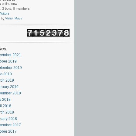
rs online now
,
3 bots,
0 members
isitors
 by
Visitor Maps
ves
cember 2021
ober 2019
ptember 2019
ne 2019
rch 2019
ruary 2019
vember 2018
y 2018
il 2018
rch 2018
uary 2018
vember 2017
ober 2017