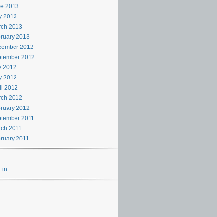
ne 2013
y 2013
rch 2013
ruary 2013
cember 2012
ptember 2012
y 2012
y 2012
il 2012
rch 2012
ruary 2012
ptember 2011
rch 2011
ruary 2011
 in