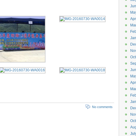
Ju
Ma
Apr
Ma
Feb
Jan
De
No
Oct
Se
Ju
Ma
Apr
Ma
Feb
Jan
No comments
De
No
Oct
Aug
Jul