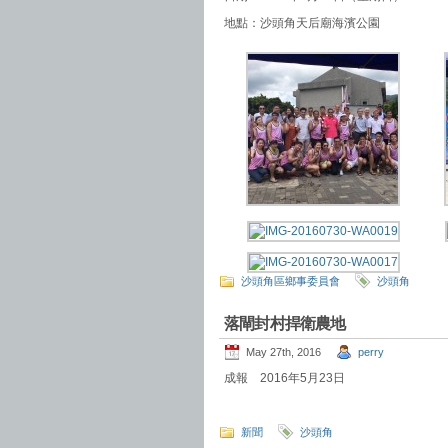
地點：沙頭角天后廟海濱公園
沙頭角區鄉事委員會
沙頭角
落閘封村捍衛農地
May 27th, 2016
perry
成報 2016年5月23日
新聞
沙頭角