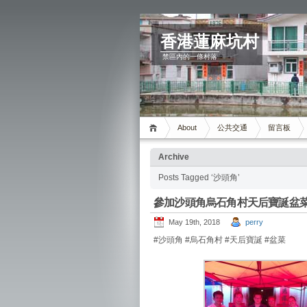
香港蓮麻坑村
禁區內的一條村落
About
公共交通
留言板
Archive
Posts Tagged ‘沙頭角’
參加沙頭角烏石角村天后寶誕盆
May 19th, 2018
perry
#沙頭角 #烏石角村 #天后寶誕 #盆菜