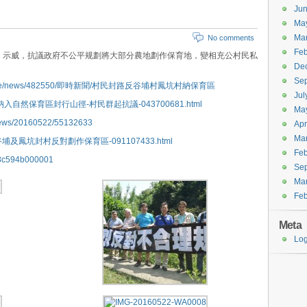
Ju
Ma
Ma
No comments
Feb
、示威，抗議政府不公平规劃將大部分農地劃作保育地，變相充公村民私
De
Se
i/videopage/news/482550/即時新聞/村民封路反谷埔村鳳坑村納保育區
Jul
村鳳坑村納入自然保育區封行山徑-村民群起抗議-043700681.html
Ma
/news/20160522/55132633
Apr
Ma
o/沙頭角谷埔及鳳坑封村反對劃作保育區-091107433.html
Feb
28c594b000001
Se
Ma
Feb
Meta
Log