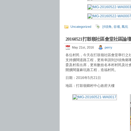
Uncategorized
沙頭角
,
谷埔
,
鳳坑
20160521打鼓嶺社區會堂社區論
May 21st, 2016
perry
各位村民，今天在打鼓嶺社區會堂舉行之
支持擴闊道路工程，更有幸請到沙頭角鄉
委及村長出席，更有數拾名本村村民及社
開擴闊蓮麻坑路工程，造福村民。
日期：2016年5月21日
地區：打鼓嶺鄉村中心政府大樓