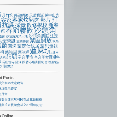
滿
丹竹坑
共融網絡
天后寶誕
孫中山先
打
客家炆豬肉
客家
影片
像
嶺
抗議
採青
敬修學校
新春
沙頭角
春節聯歡
春祭
沙頭角農莊
法定
協會
沙頭角海洋天地
禁區開放
洪聖寶誕
盂蘭勝會
秋祭
麒麟
萊洞
葉定仕故居
葉思發祖
蓮麻坑
葉維里
宗祠
葉鴻輝
蓮麻
請願
辛亥革命
辛亥革命百週年
溪鎮
獅
長山古寺
陸河縣
香港惠洲國術會
香港電台
龍躍頭
亞
t Posts
國父家鄉大宅建造
麻坑敬老齋宴
心月餅
護署與蓮麻坑村民在紅花嶺植樹
港葉氏宗親總會成立87週年紀念
 Online