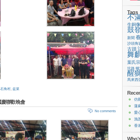
Tags
不
生銅
鼓
新聞
沙頭角
古蹟
舞
葉氏
坑路
螺
醒
馬來西
烏石角村
,
盆菜
Recen
仿
國慶聯歡晚會
蓮
No comments
愛
漁
香
Who's