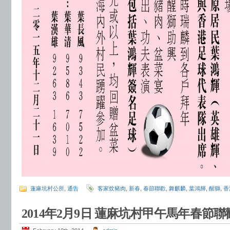
蓮麻坑村公所
,
通告
客家炆豬肉
,
新春
,
春節聯歡
,
舞麒麟
,
葉鴻輝
,
醒獅
,
香
2014年2月9日 蓮麻坑村甲午馬年春節聯