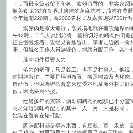
了，而最令筆者留下印象、齒頰留香的，非客家燜
頓美食呢?就在新界北邊陲的蓮麻坑村，該村在農
今年筵開220圍，為2000名村民及嘉賓炮製700斤
燜豬肉是露天進行，烹煮場地就在擺設筵席的敬
午12時，工作人員開始將一桶桶切好的豬肉件倒進
正在慢慢燒着，現場見有煙冒出。筆者走近鑊一會
開，但幾名工作人員無懼色，繼續分配工作，其中
腩肉切件最費人力
落力的炳哥，只是義工、也不是村裏人。他說，
前開始幫忙，主要是場地布置、搬運物資及煮豬肉
自己做，但因為聯歡會愈來愈受本地及海外村民歡
數，因此要用外援。
經過多年的實戰，炳哥燜豬肉的經驗已十分豐富
兩名知道調味料配方的其中一人，另一人是村民，
她現在還有在場打點。
調味配料都是尋常東西，有豆豉、薑、果皮、蒜
何是秘密。村民預早在上水肉檔買足700斤豬肉，