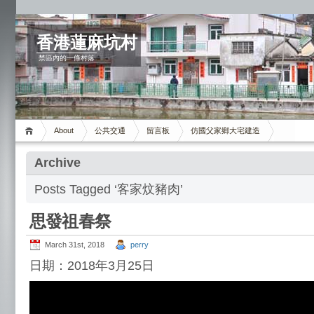
香港蓮麻坑村
禁區內的一條村落
About
公共交通
留言板
仿國父家鄉大宅建造
Archive
Posts Tagged ‘客家炆豬肉’
思發祖春祭
March 31st, 2018
perry
日期：2018年3月25日