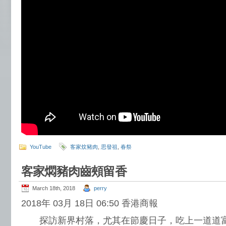
YouTube
客家炆豬肉
,
思發祖
,
春祭
客家燜豬肉齒頰留香
March 18th, 2018
perry
2018年 03月 18日 06:50 香港商報
探訪新界村落，尤其在節慶日子，吃上一道道富