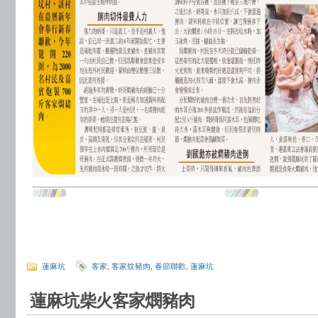
蓮麻坑
客家
,
客家炆豬肉
,
春節聯歡
,
蓮麻坑
蓮麻坑柴火客家燘豬肉