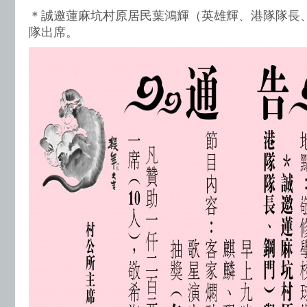
＊誠邀蓮麻坑村原居民葉鴻輝（英雄輝、港隊隊長
隊出席。