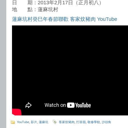
日 期：2013年2月17日（正月初八）
地 點：蓮麻坑村
蓮麻坑村癸巳年春節聯歡 客家炆豬肉 YouTube
YouTube
,
影片
,
蓮麻坑
客家炆豬肉
,
打鼓嶺
,
敬修學校
,
沙頭角