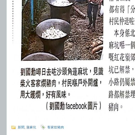
新聞
,
蓮麻坑
客家炆豬肉