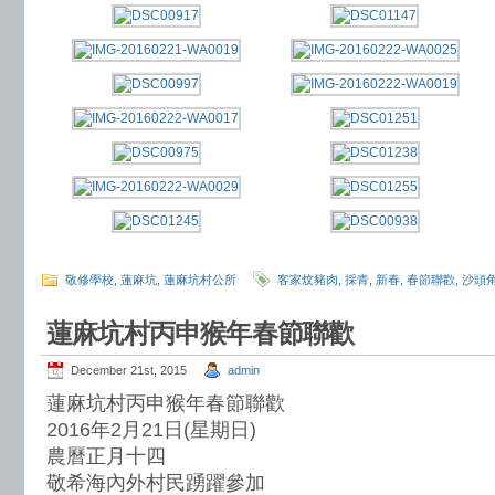
敬修學校
,
蓮麻坑
,
蓮麻坑村公所
客家炆豬肉
,
採青
,
新春
,
春節聯歡
,
沙頭
蓮麻坑村丙申猴年春節聯歡
December 21st, 2015
admin
蓮麻坑村丙申猴年春節聯歡
2016年2月21日(星期日)
農曆正月十四
敬希海內外村民踴躍參加