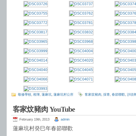
敬修學校
,
相簿
,
蓮麻坑
,
蓮麻坑村公所
客家炆豬肉
,
採青
,
春節聯歡
,
沙頭
客家炆豬肉 YouTube
February 19th, 2013
admin
蓮麻坑村癸巳年春節聯歡