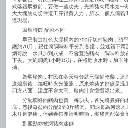
式落鑊燜煮前，要做一些功夫，先將豬肉用水烚一
大大塊腩肉切件這工序很費人力，所以十個八個義
達現場。
因應時節 配菜不同
早已裝進紅色大膠桶內的700斤切件豬肉，須平
鑊約70斤，跟住將調味料平分到各鑊，並逐鑊下兩
炳哥說，水只加到八成，不會蓋過豬肉，調味料放
下去。大約燜煮1小時15分，在將近收水時，加玉
抽。
為燜豬肉，村民在冬天時分就已儲備乾柴，這些
進爐裏後，燒旺時火光熊熊，原來燒柴的好處是溫
四方八面，溫度不會太高。豬肉汁會慢慢滲出來。
分配燜好的豬肉也費一番功夫，首先將煮好的木耳
底，然後每盆約分配2至3斤豬肉。問炳哥為何落木
木耳夠健康，但到春祭即清明時節，燜豬肉配菜會
劉國勳亦被燜豬肉迷倒