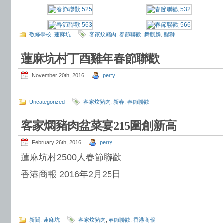
敬修學校
,
蓮麻坑
客家炆豬肉
,
春節聯歡
,
舞麒麟
,
醒獅
蓮麻坑村丁酉雞年春節聯歡
November 20th, 2016
perry
Uncategorized
客家炆豬肉
,
新春
,
春節聯歡
客家燜豬肉盆菜宴215圍創新高
February 26th, 2016
perry
蓮麻坑村2500人春節聯歡
香港商報 2016年2月25日
新聞
,
蓮麻坑
客家炆豬肉
,
春節聯歡
,
香港商報