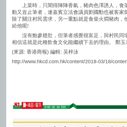
上菜時，只聞得陣陣香氣，豬肉色澤誘人，食落
動又豈止筆者，連嘉賓立法會議員劉國勳也被客家
除了關注村民需求，另一重點就是食柴火燜豬肉，
給他呢!
沒有鮑參翅肚，但筆者感覺很富足，與村民同場
相信這就是此種飲食文化能繼續下去的理由。 鄭玉
(來源: 香港商報) 編輯: 吴梓泳
http://www.hkcd.com.hk/content/2018-03/18/cont