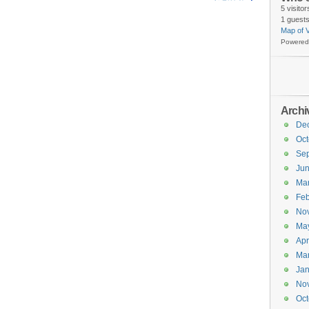
5 visito
1 guests
Map of V
Powered
Archi
De
Oct
Se
Ju
Ma
Feb
No
Ma
Apr
Ma
Jan
No
Oct