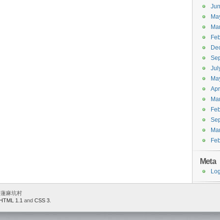
Ju
Ma
Ma
Feb
De
Se
Jul
Ma
Apr
Ma
Feb
Se
Ma
Feb
Meta
Log
 香港蓮麻坑村
HTML 1.1
and
CSS 3
.