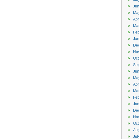
Ju
Ma
Apr
Ma
Feb
Jan
De
No
Oct
Se
Ju
Ma
Apr
Ma
Feb
Jan
De
No
Oct
Aug
Jul