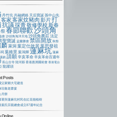
滿
丹竹坑
共融網絡
天后寶誕
孫中山先
打
客家炆豬肉
客家
影片
像
嶺
抗議
採青
敬修學校
新春
沙頭角
春節聯歡
春祭
沙頭角農莊
法定
協會
沙頭角海洋天地
禁區開放
洪聖寶誕
盂蘭勝會
秋祭
麒麟
萊洞
葉定仕故居
葉思發祖
蓮麻坑
葉維里
宗祠
葉鴻輝
蓮麻
請願
辛亥革命
辛亥革命百週年
溪鎮
獅
長山古寺
陸河縣
香港惠洲國術會
香港電台
龍躍頭
亞
t Posts
國父家鄉大宅建造
麻坑敬老齋宴
心月餅
護署與蓮麻坑村民在紅花嶺植樹
港葉氏宗親總會成立87週年紀念
 Online