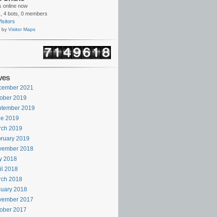
rs online now
,
4 bots,
0 members
isitors
 by
Visitor Maps
ves
cember 2021
ober 2019
ptember 2019
ne 2019
rch 2019
ruary 2019
vember 2018
y 2018
il 2018
rch 2018
uary 2018
vember 2017
ober 2017