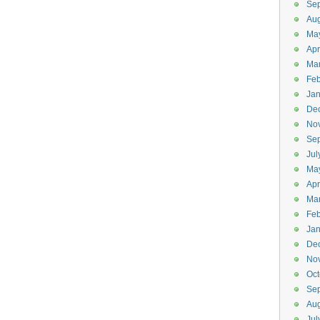
Se
Aug
Ma
Apr
Ma
Feb
Jan
De
No
Se
Jul
Ma
Apr
Ma
Feb
Jan
De
No
Oct
Se
Aug
Jul