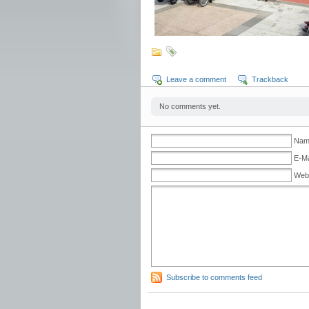
Leave a comment
Trackback
No comments yet.
Name
E-Ma
Web
Subscribe to comments feed