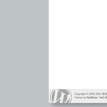
Copyright © 2008-2021
Theme by
NeoEase
. Valid
X