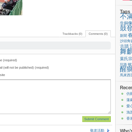
Tags
不
生銅
鼓
Trackbacks (0)
Comments (0)
新聞
沙頭角
古蹟
舞
葉氏
 (required)
坑路
螺
醒
il (will not be published) (required)
site
馬來西
Recen
仿
蓮
愛
漁
香
Who's
敬老活動