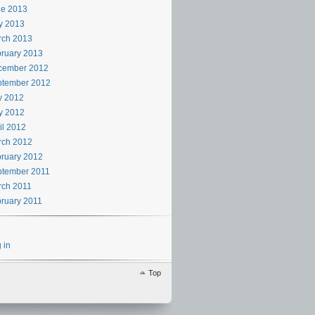
ne 2013
y 2013
rch 2013
ruary 2013
cember 2012
ptember 2012
y 2012
y 2012
il 2012
rch 2012
ruary 2012
ptember 2011
rch 2011
ruary 2011
 in
Top