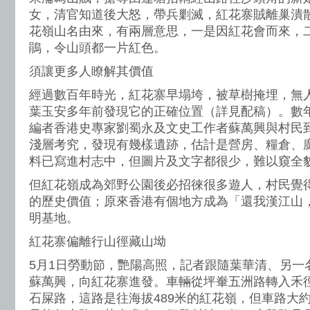
女，清官知道後大怒，帶兵剿滅，紅花寨賊離巢潰
花嶺山名由來，有兩層意思，一是因紅花會而來，
鵑，令山頭都一片紅色。
須讓更多人瞭解其價值
經過數百年時光，紅花寨早塌垮，被草樹掩埋，無
葉玉安多年前發現它的正確位置（詳見配稿）。數
編者香港史專家劉蜀永及文史工作者蘇萬興與村民
淺層考究，發現有幾樣遺跡，估計是營房、糧倉、
料已寫進村志中，但圖片及文字都很少，難以窺全
但紅花嶺成為郊野公園後必招徠很多遊人，村民覺
的歷史價值；原來香港有個地方成為「還我漢江山
明基地。
紅花寨偏離行山徑藏山坳
5月1日勞動節，艷陽高照，記者跟隨葉華清、另一
蘇萬興，向紅花寨進發。車輛從坪輋五洲路轉入禾
石屎路，這路是往海拔489米的紅花嶺，但車路大約