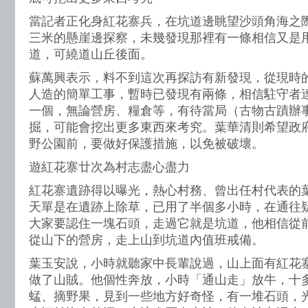
當記者正化身紅花寨兵，在坑道邊眺望沙頭角海之
三米的懸崖邊探察，未幾發現那裡有一條相信又是
道，可繞道山丘後面。
蘇萬興表示，料不到這次再探訪有新發現，從現時
人造的簡單工事，暫時已發現有兩條，相信駐守者
一個，無論營房、糧倉等，有待當局（古物古蹟辦
掘，可能會挖出更多東西來考究。葉華清則希望政
野公園前，要做好保護措施，以免被破壞。
遊紅花寨廿次為村志盡心盡力
紅花寨遺跡得以曝光，熱心村務、曾出任村代表的
天單是在遺跡上除草，已用了半個多小時，在通往
大家要認住一塊石頭，走過它就是坑道，他相信從
從山下的營房，走上山到坑道內值班戒備。
葉玉安說，小時就聽家中長輩說過，山上面有紅花
做了山賊。他個性奔放，小時「通山走」放牛，十
蜢、摘野果，見到一些地方好奇怪，有一堆石頭，