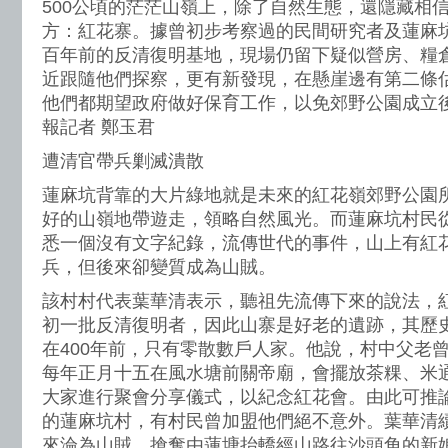
500公頃的茫茫山嶺上，除了自然生態，還隱藏相
方：紅花寨。據曾初步考察過的民間研究者及蓮麻
百年前的反清復明基地，現場仍留下疑似營房、糧
近跟隨他們探察，更有新發現，在懸崖邊有第二條
他們都期望政府做好保育工作，以免郊野公園成立
報記者 鄭玉君
遭清官帶兵剿滅潰散
蓮麻坑背靠的大片綠地就是未來的紅花嶺郊野公園
好的山嶺地帶遊走，領略自然風光。而蓮麻坑村民
悉一個沒有文字紀錄，流傳世代的事件，山上有紅
兵，但後來卻變質成為山賊。
該村村代表葉華清表示，聽祖先流傳下來的說法，
初一批反清復明者，因此山寨是好老的遺跡，其歷
在400年前，只有零散數戶人家。他說，村中父老
每年正月十五在風水塘前關帝廟，會擺放茶粿、米
大家進行聚會分享儀式，以紀念紅花會。由此可推
的蓮麻坑村，有村民曾加盟他們絕不意外。葉華清
來淪為山賊，搶奪由蓮塘抬轎經山路往沙頭角的新