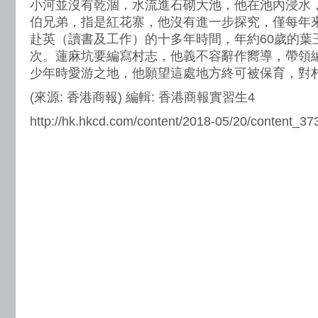
小河並沒有乾涸，水流進石砌大池，他在池內浸水
伯兄弟，指是紅花寨，他沒有進一步探究，僅每年
赴英（讀書及工作）的十多年時間，年約60歲的葉
次。蓮麻坑要編寫村志，他義不容辭作嚮導，帶領
少年時愛游之地，他願望這處地方終可被保育，對
(來源: 香港商報) 編輯: 香港商報實習生4
http://hk.hkcd.com/content/2018-05/20/content_3