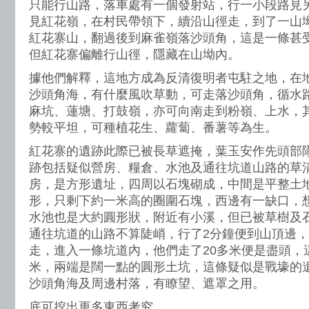
只能行山路，落車處有一個發射站，行一小段路見
見紅花嶺，在村民帶領下，續沿山徑走，到了一山坳
紅花寨山，翻過後到麻雀嶺落沙頭角，這是一條甚
但紅花寨偏離行山徑，隱藏在山坳內。
據他們解釋，這地方成為反清復明者屯駐之地，在
沙頭角海，有什麼風吹草動，可走落沙頭角，循水
麻坑、蓮塘、打鼓嶺，亦可向南走到粉嶺、上水，
勢較平坦，可種植花生、蘿蔔、番薯等為生。
紅花寨的遺跡此際已被長草遮掩，葉玉安作先頭部
跡包括疑似營房、糧倉、水池及通往坑道山路的草
房，是方形遺址，四周以石塊砌成，中間是平整土
形，只剩下約一米高的圈圍石塊，西邊有一缺口，
水池也是大約圓形狀，附近有小溪，但已被草樹及
通往坑道的山路不算陡峭，行了2分鐘便到山頂邊
走，進入一條坑道內，他們走了20多米便是盡頭，這
米，兩端是闊一點的圓形土坑，這條疑似是戰壕的
沙頭角海及周邊村落，有瞭望、遮罩之用。
底可挖出更多東西考究