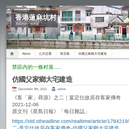
香港蓮麻坑村
禁區內的一條村落
About
公共交通
留言板
仿國父家鄉大宅建造
禁區內的一條村落.....
仿國父家鄉大宅建造
December 8th, 2021
admin
《客「家」尋源》之二｜葉定仕故居存客家傳奇
2021-12-06
原文刊《星島日報》「每日雜誌」
https://std.stheadline.com/realtime/article/
二-葉定仕故居存客家傳奇-仿國父家鄉大宅建造