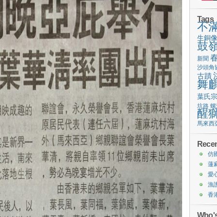
Tags
不
生銅
鼓
新聞
沙頭角
古蹟
舞
葉氏
坑路
螺
醒
馬來西
Recen
仿
蓮
愛
漁
香
Who's