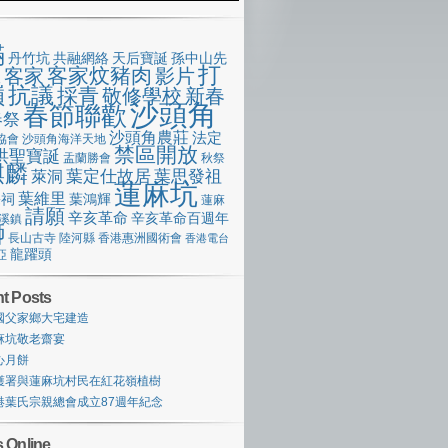
滿
丹竹坑
共融網絡
天后寶誕
孫中山先
打
客家炆豬肉
客家
影片
像
嶺
抗議
採青
敬修學校
新春
沙頭角
春節聯歡
春祭
沙頭角農莊
法定
協會
沙頭角海洋天地
禁區開放
洪聖寶誕
盂蘭勝會
秋祭
麒麟
萊洞
葉定仕故居
葉思發祖
蓮麻坑
葉維里
宗祠
葉鴻輝
蓮麻
請願
辛亥革命
辛亥革命百週年
溪鎮
獅
長山古寺
陸河縣
香港惠洲國術會
香港電台
龍躍頭
亞
t Posts
國父家鄉大宅建造
麻坑敬老齋宴
心月餅
護署與蓮麻坑村民在紅花嶺植樹
港葉氏宗親總會成立87週年紀念
 Online