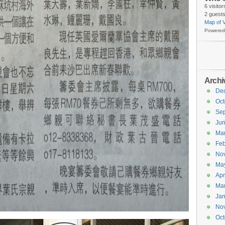
6 visito
2 guests
Map of V
Powered
Archi
De
Oct
Se
Ju
Ma
Feb
No
Ma
Apr
Ma
Jan
No
Oct