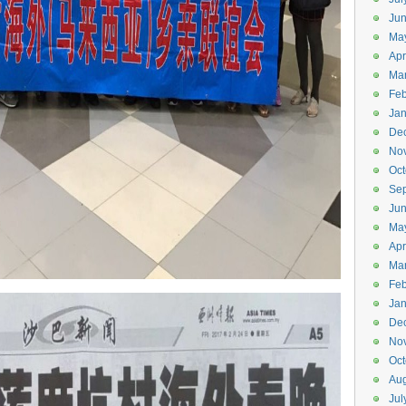
Ju
Ma
Apr
Ma
Feb
Jan
De
No
Oct
Se
Ju
Ma
Apr
Ma
Feb
Jan
De
No
Oct
Aug
Jul