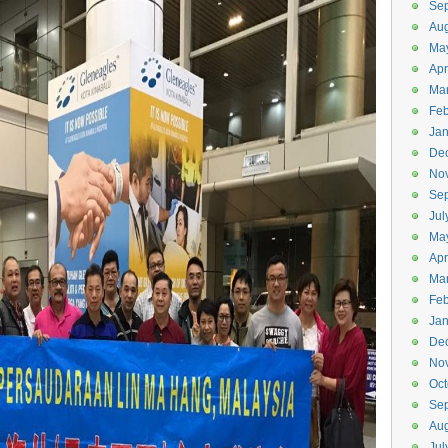
Se
Aug
Ma
Apr
Ma
Feb
Jan
De
No
Se
Jul
Ma
Apr
Ma
Feb
Jan
De
No
Oct
Se
Aug
Jul