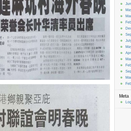
Ju
Ma
Ma
Feb
De
Se
Jul
Ma
Apr
Ma
Feb
Se
Ma
Feb
Meta
Log