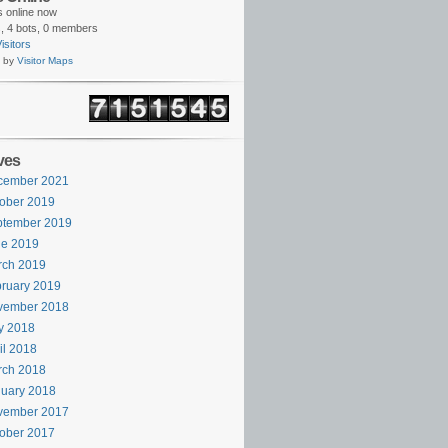
rs online now
,
4 bots,
0 members
isitors
 by
Visitor Maps
ves
cember 2021
ober 2019
ptember 2019
ne 2019
rch 2019
ruary 2019
vember 2018
y 2018
il 2018
rch 2018
uary 2018
vember 2017
ober 2017