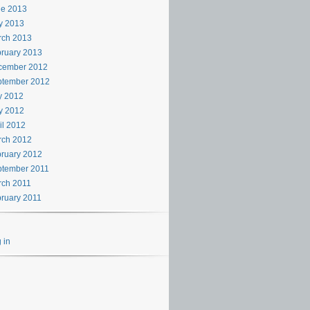
ne 2013
y 2013
rch 2013
ruary 2013
cember 2012
ptember 2012
y 2012
y 2012
il 2012
rch 2012
ruary 2012
ptember 2011
rch 2011
ruary 2011
 in