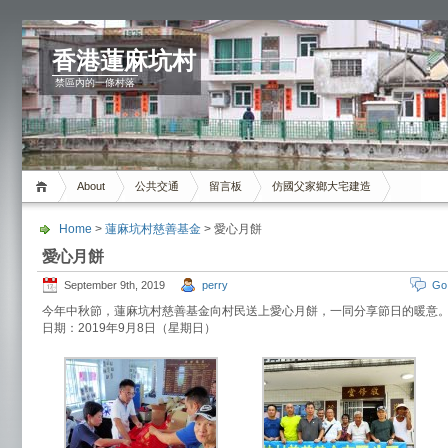
香港蓮麻坑村
禁區內的一條村落
About
公共交通
留言板
仿國父家鄉大宅建造
Home
>
蓮麻坑村慈善基金
> 愛心月餅
愛心月餅
September 9th, 2019
perry
Go
今年中秋節，蓮麻坑村慈善基金向村民送上愛心月餅，一同分享節日的暖意
日期：2019年9月8日（星期日）