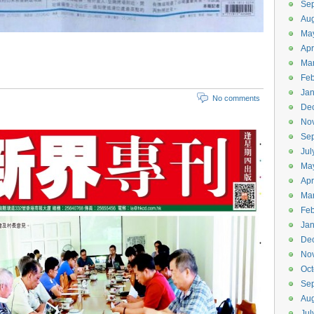
Se
Aug
Ma
Apr
Ma
Feb
Jan
No comments
De
No
Se
Jul
Ma
Apr
Ma
Feb
Jan
De
No
Oct
Se
Aug
Jul