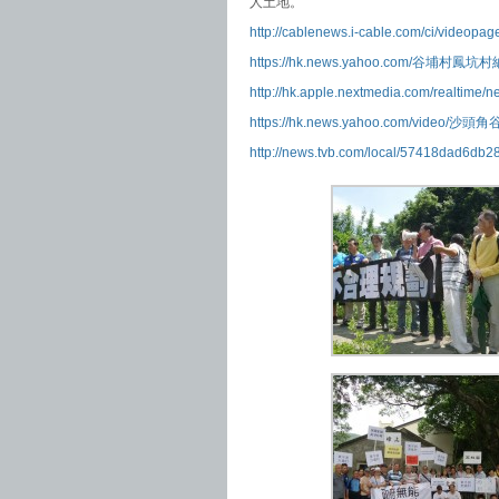
人土地。
http://cablenews.i-cable.com/c
https://hk.news.yahoo.com/谷埔
http://hk.apple.nextmedia.com/realtime
https://hk.news.yahoo.com/vide
http://news.tvb.com/local/57418dad6db