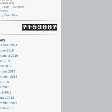
rs online now
,
2 bots,
0 members
isitors
 by
Visitor Maps
ves
cember 2021
ober 2019
ptember 2019
ne 2019
rch 2019
ruary 2019
vember 2018
y 2018
il 2018
rch 2018
uary 2018
vember 2017
ober 2017