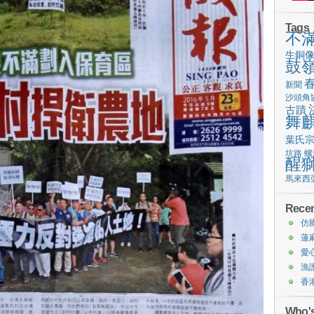
Tags
不
生銅
鼓
新聞
沙頭角
古蹟
舞
葉氏
坑路
螺
醒
馬來西
Recen
仿
蓮
愛
漁
香
Who's