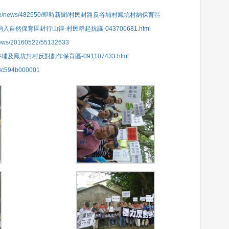
i/videopage/news/482550/即時新聞/村民封路反谷埔村鳳坑村納保育區
村鳳坑村納入自然保育區封行山徑-村民群起抗議-043700681.html
/news/20160522/55132633
o/沙頭角谷埔及鳳坑封村反對劃作保育區-091107433.html
28c594b000001