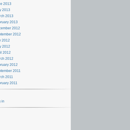
ne 2013
y 2013
rch 2013
ruary 2013
cember 2012
ptember 2012
y 2012
y 2012
il 2012
rch 2012
ruary 2012
ptember 2011
rch 2011
ruary 2011
 in