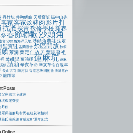
滿
丹竹坑
共融網絡
天后寶誕
孫中山先
打
客家炆豬肉
客家
影片
像
嶺
抗議
採青
敬修學校
新春
沙頭角
春節聯歡
春祭
沙頭角農莊
法定
協會
沙頭角海洋天地
禁區開放
洪聖寶誕
盂蘭勝會
秋祭
麒麟
萊洞
葉定仕故居
葉思發祖
蓮麻坑
葉維里
宗祠
葉鴻輝
蓮麻
請願
辛亥革命
辛亥革命百週年
溪鎮
獅
長山古寺
陸河縣
香港惠洲國術會
香港電台
龍躍頭
亞
t Posts
國父家鄉大宅建造
麻坑敬老齋宴
心月餅
護署與蓮麻坑村民在紅花嶺植樹
港葉氏宗親總會成立87週年紀念
 Online