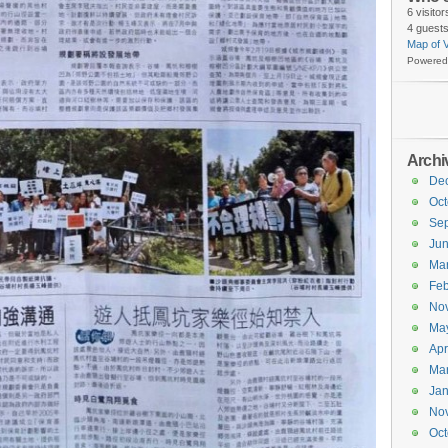
6 visito
4 guests
Map of V
Powered
Archi
De
Oct
Se
Ju
Ma
Feb
No
Ma
Apr
Ma
Jan
No
Oct