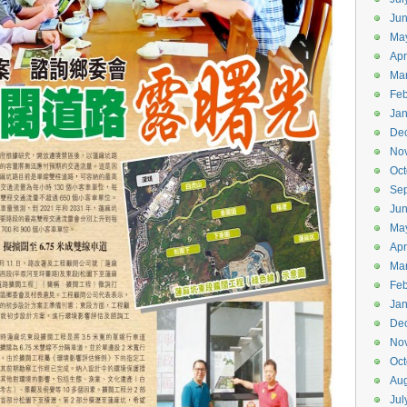
Ju
Ma
Apr
Ma
Feb
Jan
De
No
Oct
Se
Ju
Ma
Apr
Ma
Feb
Jan
De
No
Oct
Aug
Jul