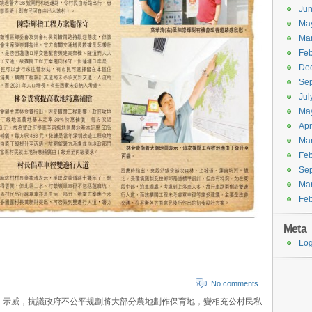
Ju
Ma
Ma
Feb
De
Se
Jul
Ma
Apr
Ma
Feb
Se
Ma
Feb
Meta
Log
No comments
、示威，抗議政府不公平规劃將大部分農地劃作保育地，變相充公村民私