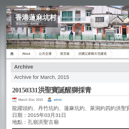
香港蓮麻坑村
禁區內的一條村落
About
公共交通
留言板
仿國父家鄉大宅建造
Archive
Archive for March, 2015
20150331洪聖寶誕醒獅採青
March 31st, 2015
admin
龍躍頭約、丹竹坑約、蓮麻坑約、萊洞約四約洪聖
日期：2015年03月31日
地點：孔嶺洪聖古廟