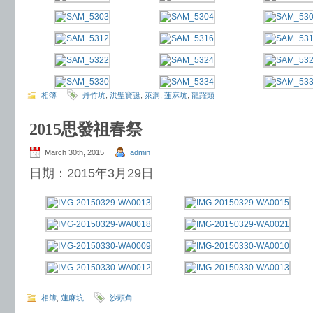
相簿
丹竹坑
,
洪聖寶誕
,
萊洞
,
蓮麻坑
,
龍躍頭
2015思發祖春祭
March 30th, 2015
admin
日期：2015年3月29日
相簿
,
蓮麻坑
沙頭角