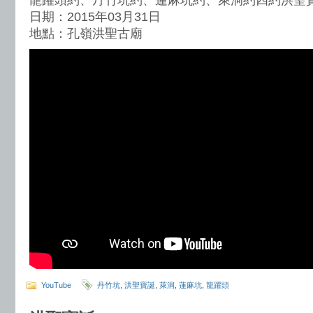
龍躍頭約、丹竹坑約、蓮麻坑約、萊洞約四約洪聖
日期：2015年03月31日
地點：孔嶺洪聖古廟
YouTube
丹竹坑
,
洪聖寶誕
,
萊洞
,
蓮麻坑
,
龍躍頭