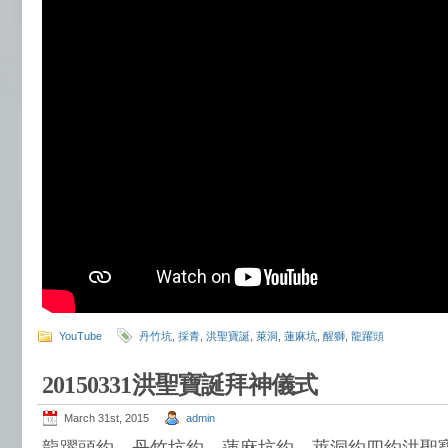
YouTube
丹竹坑
,
採青
,
洪聖寶誕
,
萊洞
,
蓮麻坑
,
醒獅
,
龍躍頭
20150331洪聖寶誕拜神儀式
March 31st, 2015
admin