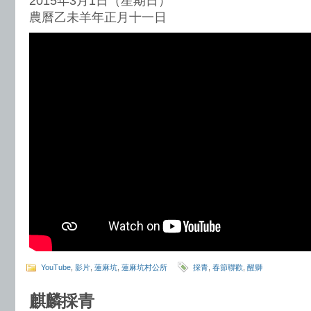
2015年3月1日（星期日）
農曆乙未羊年正月十一日
YouTube
,
影片
,
蓮麻坑
,
蓮麻坑村公所
採青
,
春節聯歡
,
醒獅
麒麟採青