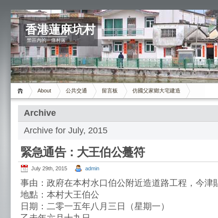
香港蓮麻坑村
禁區內的一條村落
About
公共交通
留言板
仿國父家鄉大宅建造
Archive
Archive for July, 2015
緊急通告：大王伯公躉符
July 29th, 2015
admin
事由：政府在本村水口伯公附近造道路工程，今津
地點：本村大王伯公
日期：二零一五年八月三日（星期一）