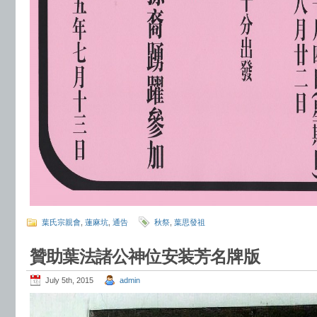
葉氏宗親會
,
蓮麻坑
,
通告
秋祭
,
葉思發祖
贊助葉法諸公神位安装芳名牌版
July 5th, 2015
admin