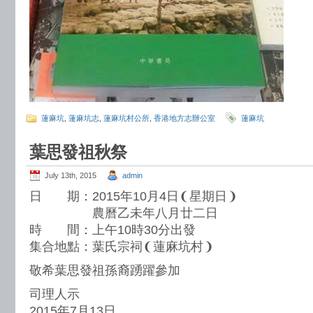
蓮麻坑
,
蓮麻坑志
,
蓮麻坑村公所
,
香港地方志辦公室
蓮麻坑
葉思發祖秋祭
July 13th, 2015
admin
日 期：2015年10月4日❨星期日❩
農曆乙未年八月廿二日
時 間：上午10時30分出發
集合地點：葉氏宗祠❨蓮麻坑村❩
敬希葉思發祖孫裔踴躍參加
司理人示
2015年7月13日