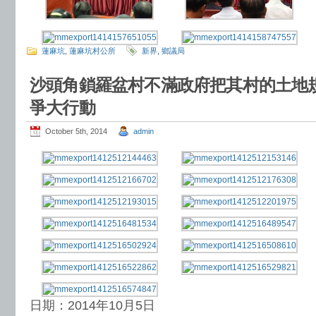
蓮麻坑
,
蓮麻坑村公所
新界
,
鄉議局
沙頭角鎖羅盆村不滿政府把其村的土地規划
爭大行動
October 5th, 2014
admin
日期：2014年10月5日