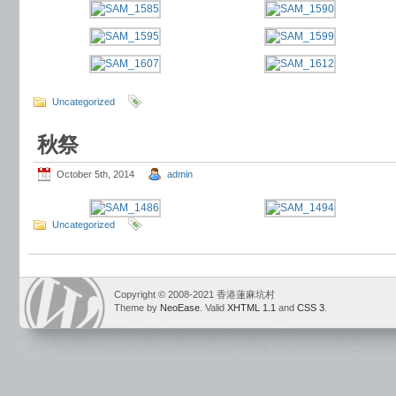
Uncategorized
秋祭
October 5th, 2014
admin
Uncategorized
Copyright © 2008-2021 香港蓮麻坑村
Theme by
NeoEase
. Valid
XHTML 1.1
and
CSS 3
.