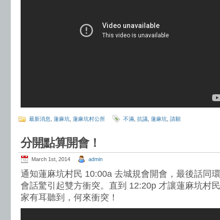
最新消息
,
蓮麻坑
,
蓮麻坑村公所
不滿
,
抗議
,
蓮麻坑
,
請願
分開點算開會！
March 1st, 2014
admin
通知蓮麻坑村民 10:00a 去城規會開會，最後話
會話驚引起雙方衝突。直到 12:20p 才讓蓮麻坑
家有耳聽到，何來衝突！