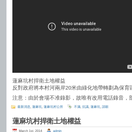
蓮麻坑村捍衛土地權益
反對政府將本村河兩岸20米由綠化地帶轉劃為保育
注意：由於會場不准錄影，故唯有改用電話錄音，
最新消息
,
蓮麻坑
,
蓮麻坑村公所
不滿
,
抗議
,
蓮麻坑
,
請願
蓮麻坑村捍衛土地權益
March 1st, 2014
admin