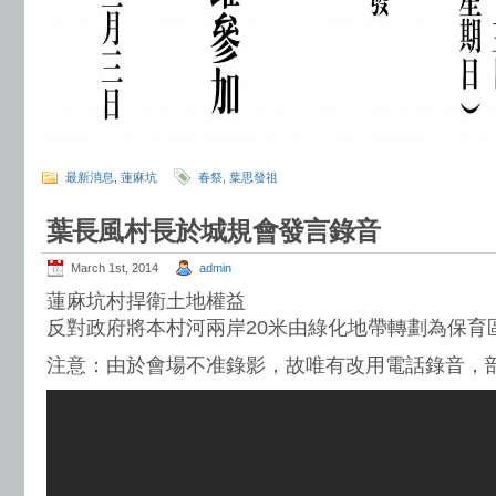
最新消息
,
蓮麻坑
春祭
,
葉思發祖
葉長風村長於城規會發言錄音
March 1st, 2014
admin
蓮麻坑村捍衛土地權益
反對政府將本村河兩岸20米由綠化地帶轉劃為保育
注意：由於會場不准錄影，故唯有改用電話錄音，