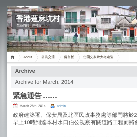
香港蓮麻坑村
禁區內的一條村落
About
公共交通
留言板
仿國父家鄉大宅建造
Archive
Archive for March, 2014
緊急通告 ……
March 28th, 2014
admin
政府建築署、保安局及北區民政事務處等部門將於20
早上10時到達本村水口伯公視察有關道路工程而將