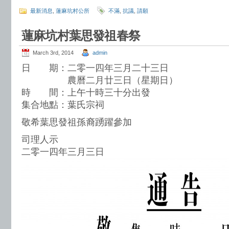
最新消息
,
蓮麻坑村公所
不滿
,
抗議
,
請願
蓮麻坑村葉思發祖春祭
March 3rd, 2014
admin
日 期：二零一四年三月二十三日
農曆二月廿三日（星期日）
時 間：上午十時三十分出發
集合地點：葉氏宗祠
敬希葉思發祖孫裔踴躍參加
司理人示
二零一四年三月三日