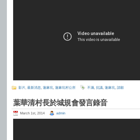
影片
,
最新消息
,
蓮麻坑
,
蓮麻坑村公所
不滿
,
抗議
,
蓮麻坑
,
請願
葉華清村長於城規會發言錄音
March 1st, 2014
admin