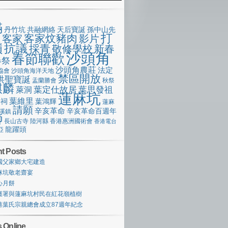
滿
丹竹坑
共融網絡
天后寶誕
孫中山先
打
客家炆豬肉
客家
影片
像
嶺
抗議
採青
敬修學校
新春
沙頭角
春節聯歡
春祭
沙頭角農莊
法定
協會
沙頭角海洋天地
禁區開放
洪聖寶誕
盂蘭勝會
秋祭
麒麟
萊洞
葉定仕故居
葉思發祖
蓮麻坑
葉維里
宗祠
葉鴻輝
蓮麻
請願
辛亥革命
辛亥革命百週年
溪鎮
獅
長山古寺
陸河縣
香港惠洲國術會
香港電台
龍躍頭
亞
t Posts
國父家鄉大宅建造
麻坑敬老齋宴
心月餅
護署與蓮麻坑村民在紅花嶺植樹
港葉氏宗親總會成立87週年紀念
 Online