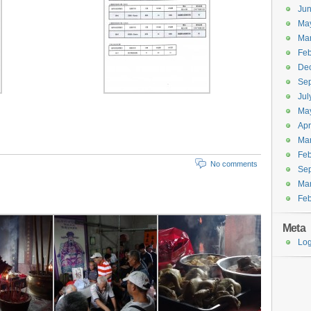
Ju
Ma
Ma
Feb
De
Se
Jul
Ma
Apr
Ma
Feb
No comments
Se
Ma
Feb
Meta
Log