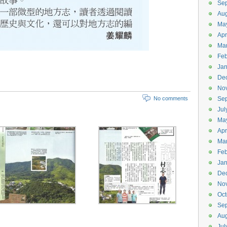
Se
Aug
Ma
Apr
Ma
Feb
Jan
De
No
No comments
Se
Jul
Ma
Apr
Ma
Feb
Jan
De
No
Oct
Se
Aug
Jul