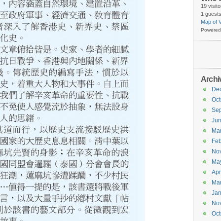
19 visit
1 guests
Map of V
Powered
Archi
De
Oct
Se
Ju
Ma
Feb
No
Ma
Apr
Ma
Jan
No
Oct