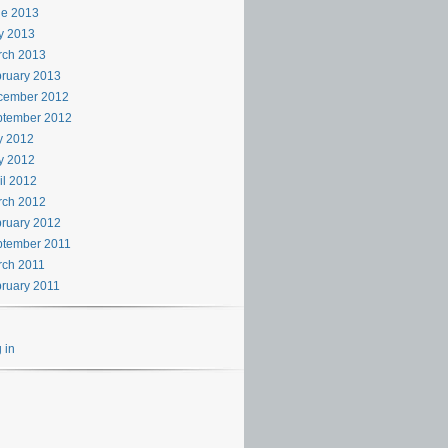
ne 2013
y 2013
rch 2013
ruary 2013
cember 2012
ptember 2012
y 2012
y 2012
il 2012
rch 2012
ruary 2012
ptember 2011
rch 2011
ruary 2011
 in