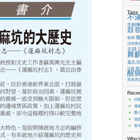
Tags
不
生銅
鼓
新聞
沙頭角
古蹟
舞
葉氏
坑路
螺
醒
馬來西
Recen
仿
蓮
愛
漁
香
Who's