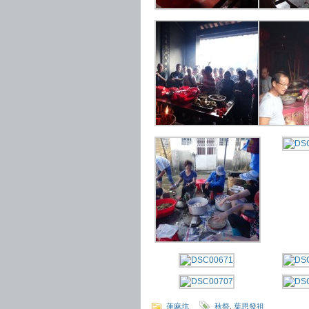
蓮麻坑
秋祭
,
葉思發祖