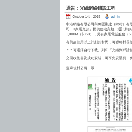
通告：光纖網絡鋪設工程
October 14th, 2015
admin
中港網絡有限公司與萬匯期建（鄉村）有
司 3家居寬頻」提供住宅寬頻、通訊和娛樂服
1,000M（$358），另有家居電話服務（$
有興趣使用以上計劃的村民，可聯絡村長
＊＊可選擇自行下載、列印「光纖到戶計
交回收集書及成功安裝，可享免安裝
蓮麻坑村公所 示