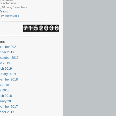
ors online now
,
18 bots,
0 members
isitors
 by
Visitor Maps
ves
cember 2021
ober 2019
ptember 2019
ne 2019
rch 2019
ruary 2019
vember 2018
y 2018
il 2018
rch 2018
uary 2018
vember 2017
ober 2017