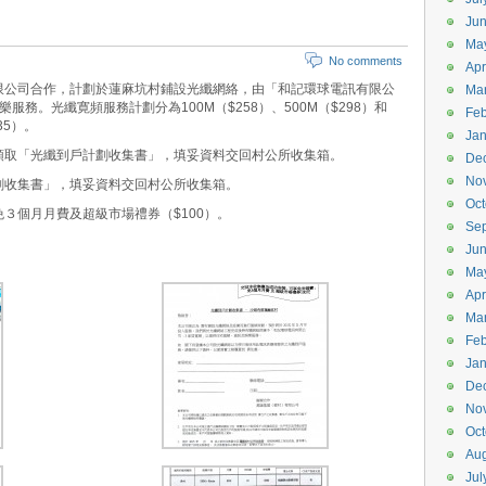
Ju
Ma
No comments
Apr
限公司合作，計劃於蓮麻坑村鋪設光纖網絡，由「和記環球電訊有限公
Ma
務。光纖寛頻服務計劃分為100M（$258）、500M（$298）和
Feb
35）。
Jan
領取「光纖到戶計劃收集書」，填妥資料交回村公所收集箱。
De
No
劃收集書」，填妥資料交回村公所收集箱。
Oct
費、免３個月月費及超級市場禮券（$100）。
Se
Ju
Ma
Apr
Ma
Feb
Jan
De
No
Oct
Aug
Jul