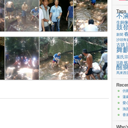
Tags
不
生銅
鼓
新聞
沙頭角
古蹟
舞
葉氏
坑路
螺
醒
馬來西
Recen
仿
蓮
愛
漁
香
Who's