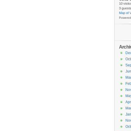
10 visit
3 guests
Map of V
Powered
Archi
De
Oct
Se
Ju
Ma
Feb
No
Ma
Apr
Ma
Jan
No
Oct