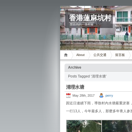
香港蓮麻坑村
禁區內的一條村落
About
公共交通
留言板
Archive
Posts Tagged ‘清理水塘’
清理水塘
May 28th, 2017
perry
因近日連續下雨，導致村內水塘嚴重淤塞
一行13人，今年最多人，那麼多年青人参