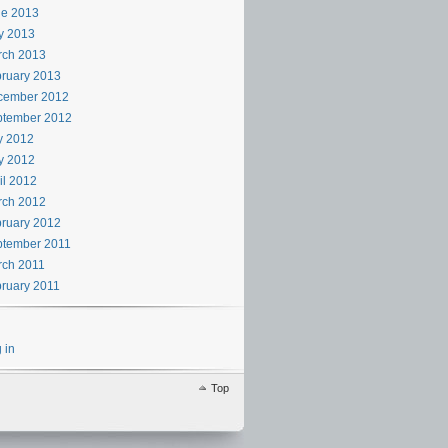
ne 2013
y 2013
rch 2013
ruary 2013
cember 2012
ptember 2012
y 2012
y 2012
il 2012
rch 2012
ruary 2012
ptember 2011
rch 2011
ruary 2011
 in
Top