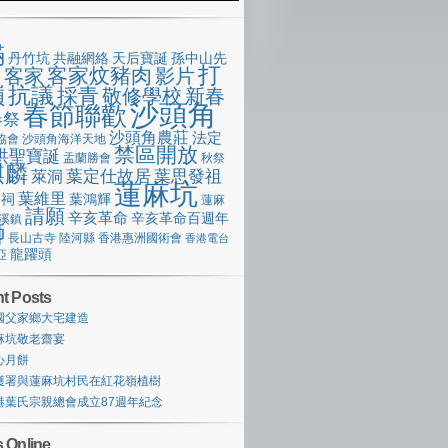
滿
丹竹坑
共融網絡
天后寶誕
孫中山先
打
客家炆豬肉
客家
影片
像
嶺
抗議
採青
敬修學校
新春
沙頭角
春節聯歡
春祭
沙頭角農莊
法定
協會
沙頭角海洋天地
禁區開放
洪聖寶誕
盂蘭勝會
秋祭
麒麟
萊洞
葉定仕故居
葉思發祖
蓮麻坑
葉維里
宗祠
葉鴻輝
蓮麻
請願
辛亥革命
辛亥革命百週年
溪鎮
獅
長山古寺
陸河縣
香港惠洲國術會
香港電台
龍躍頭
亞
t Posts
國父家鄉大宅建造
麻坑敬老齋宴
心月餅
護署與蓮麻坑村民在紅花嶺植樹
港葉氏宗親總會成立87週年紀念
 Online