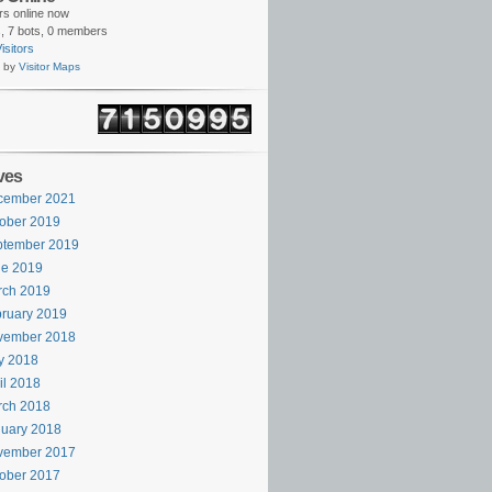
ors online now
,
7 bots,
0 members
isitors
 by
Visitor Maps
ves
cember 2021
ober 2019
ptember 2019
ne 2019
rch 2019
ruary 2019
vember 2018
y 2018
il 2018
rch 2018
uary 2018
vember 2017
ober 2017