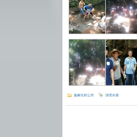
蓮麻坑村公所
清理水塘