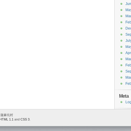
Ju
Ma
Ma
Feb
De
Se
Jul
Ma
Apr
Ma
Feb
Se
Ma
Feb
Meta
Log
 香港蓮麻坑村
HTML 1.1
and
CSS 3
.