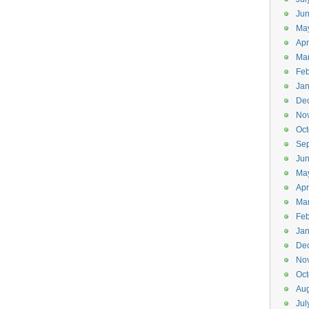
Ju
Ma
Apr
Ma
Feb
Jan
De
No
Oct
Se
Ju
Ma
Apr
Ma
Feb
Jan
De
No
Oct
Aug
Jul