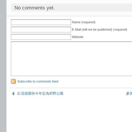
No comments yet.
Name (required)
E-Mail (will not be published) (required)
Website
Subscribe to comments feed
紅花嶺最快今年定為郊野公園
參