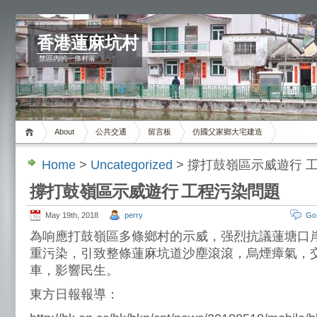
香港蓮麻坑村
禁區內的一條村落
About
公共交通
留言板
仿國父家鄉大宅建造
Home
>
Uncategorized
> 撐打鼓嶺區示威遊行 
撐打鼓嶺區示威遊行 工程污染問題
May 19th, 2018
perry
Go
為响應打鼓嶺區多條鄉村的示威，强烈抗議蓮塘口
重污染，引致整條蓮麻坑道沙塵滾滾，烏煙瘴氣，
車，影響民生。
東方日報報導：