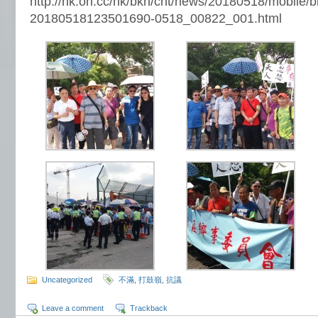
http://hk.on.cc/hk/bkn/cnt/news/20180518/mobile/b
20180518123501690-0518_00822_001.html
Uncategorized
不滿
,
打鼓嶺
,
抗議
Leave a comment
Trackback