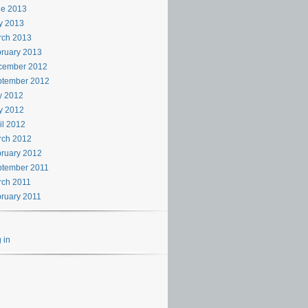
ne 2013
y 2013
rch 2013
ruary 2013
cember 2012
ptember 2012
y 2012
y 2012
il 2012
rch 2012
ruary 2012
ptember 2011
rch 2011
ruary 2011
 in