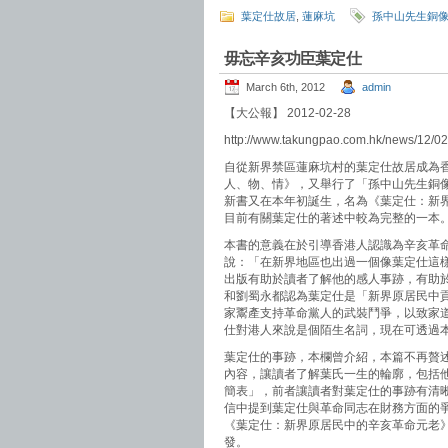
葉定仕故居
,
蓮麻坑
孫中山先生銅
毋忘辛亥功臣葉定仕
March 6th, 2012
admin
【大公報】 2012-02-28
http://www.takungpao.com.hk/news/12/0
自從新界禁區蓮麻坑村的葉定仕故居成為
人、物、情》，又舉行了「孫中山先生銅
新書又在本年初誕生，名為《葉定仕：新
目前有關葉定仕的著述中較為完整的一本
本書的意義在於引導香港人認識為辛亥革
說：「在新界地區也出過一個像葉定仕這
出版有助於讀者了解他的感人事跡，有助
和劉蜀永都認為葉定仕是「新界原居民中
家鬻產支持革命黨人的武裝鬥爭，以致家
仕對港人來說是個陌生名詞，現在可透過
葉定仕的事跡，本欄曾介紹，本篇不再贅
內容，讓讀者了解葉氏一生的輪廓，包括
簡表」，前者讓讀者對葉定仕的事跡有清
信中提到葉定仕與革命同志在財務方面的
《葉定仕：新界原居民中的辛亥革命元老
發。