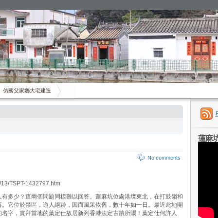
仿國父家鄉大宅建造
蓮麻
No comments
2/13/TSPT-1432797.htm
人有多少？這兩個問題同樣難以回答。蓮麻坑位處港境東北，在打鼓嶺和
落。它位於禁區，遊人絕跡，因而風采依舊，數十年如一日。最近此地開
的名字，實拜當地的葉定仕故居新列香港法定古蹟所賜！葉定仕何許人