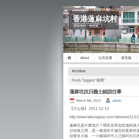
香港蓮麻坑村
禁區內的一條村落
About
公共交通
留言板
Archive
Posts Tagged ‘新聞’
蓮麻坑抗日義士細說往事
March 6th, 2012
admin
【大公報】 2011-12-13
http://www.takungpao.com.hk/news/11/1
蓮麻坑是什麼地方？聞其名而知其地的港
沙頭角之間，是一條居民不滿百的客家村
始聲名小振，一小撮城市中人已能叫出它