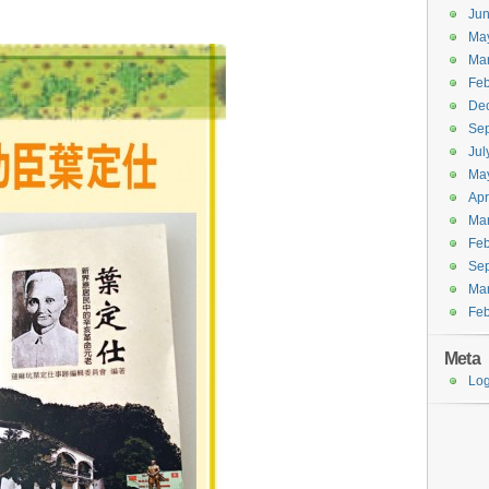
Ju
Ma
Ma
Feb
De
Se
Jul
Ma
Apr
Ma
Feb
Se
Ma
Feb
Meta
Log