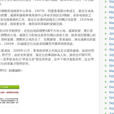
Se
領。
Aug
僑毅然追隨孫中山革命。1907年，同盟會暹羅分會成立，葉定仕成為
Ma
命經費，暹羅和越南華僑為孫中山革命共捐款近9萬銖，居各地捐款之
Apr
參加光復兩廣的工作。葉定仕在廣州組織北江民團討伐袁軍，1915年倒
Ma
村故居，因前妻去世，遂與深圳草鋪村梁嬌完婚。
Feb
。經10年辛勤勞作，在也拉地區開墾4萬平方米土地，暹羅政變，實行君
Jan
仕開墾的土地，暹羅王力勸他去政府任職以保留土地，頗具強烈愛國心的
De
，買棹返鄉，開墾的土地失去了。抗戰爆發，香港淪陷，身在蓮麻坑的葉
，1943年，64歲葉定仕在故居因饑荒浮腫而悄然病故。
No
Se
葉凌說，2009年11月，香港政府將之列為法定古蹟而修復。故居仿照
蒼，野茫茫，由於史料盡毀，葉定仕的事蹟鮮為人知，港府也不聞不問。
Jul
，一直爭取為先父“革命元老”聲名而奔波，近年下南洋蒐集史料，赴台灣
Ma
定仕的形象才顯明於世。
Apr
洲周刊》副總編輯）
Ma
Feb
Jan
De
No
Oct
Se
Aug
Jul