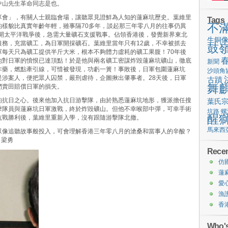
中山先生革命同志是也。
享會」，有關人士親臨會場，讓聽眾見證鮮為人知的蓮麻坑歷史。葉維里
Tags
不
的樣貌比真實年齡年輕，雖事隔70多年，談起那三年零八月的往事仍異
展開太平洋戰爭後，急需大量礦石支援戰事。佔領香港後，發覺新界東北
生銅
農務，充當礦工，為日軍開採礦石。葉維里當年只有12歲，不幸被抓去
鼓
軍每天只為礦工提供半斤大米，根本不夠體力虛耗的礦工果腹！70年後
他對日軍的憤恨已達頂點！於是他與兩名礦工密謀炸毀蓮麻坑礦山，徹底
新聞
炸藥，燃點牽引線，可惜被發現，功虧一簣！事敗後，日軍包圍蓮麻坑
沙頭角
是涉案人，便把眾人囚禁，嚴刑虐待，企圖揪出肇事者。28天後，日軍
古蹟
舞
們賣田賠償日軍的損失。
的抗日之心。後來他加入抗日游擊隊，由於熟悉蓮麻坑地形，獲派擔任搜
葉氏
擊隊員與蓮麻坑日軍激戰，終於炸毀礦山。但他不幸喉部中彈，可幸手術
坑路
螺
醒
抗戰勝利後，葉維里重新入學，沒有跟隨游擊隊北撤。
馬來西
眾像追聽故事般投入，可會理解香港三年零八月的滄桑和當事人的辛酸？
 梁勇
Recen
仿
蓮
愛
漁
香
Who's