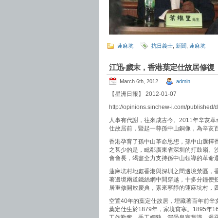
蓮麻坑
抗日義士
,
新聞
,
蓮麻坑
江迅‧歲末，香港葉定仕故居修復
March 6th, 2012
admin
【星洲日報】 2012-01-07
http://opinions.sinchew-i.com/published
人事有代謝，往來成古今。2011年辛亥
仕故居前，豎起一尊孫中山銅像，為辛亥
香港孕育了孫中山革命思想，孫中山選擇
之甚少的是，毗鄰廣東省深圳的打鼓嶺、
會會長，竭盡全力支持孫中山領導的革命
蓮麻坑村地處香港與深圳之間邊境禁區，香
著邊境兩道鐵絲網中間穿越，十多分鐘便抵
居重修開放慶典，素來寧靜的蓮麻坑村，
空置40年的葉定仕故居，埋藏著百年前辛
葉定仕生於1879年，家境貧寒。1895
工作勤奮、手工嫺熟，深受皇室賞識。暹羅