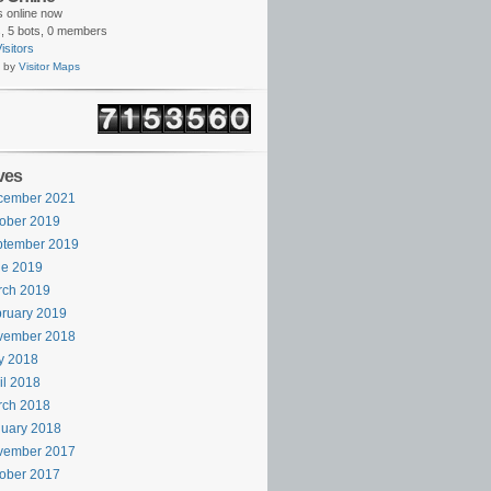
rs online now
,
5 bots,
0 members
isitors
 by
Visitor Maps
ves
cember 2021
ober 2019
ptember 2019
ne 2019
rch 2019
ruary 2019
vember 2018
y 2018
il 2018
rch 2018
uary 2018
vember 2017
ober 2017