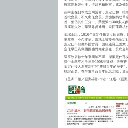
羅軍隊服裝生產，得以累積財富，成為僑
孫中山在日本成立同盟會，葉定仕和一批華
首批會員，不久出任會長。葉慷慨捐助革
首，葉佔其中三分一。葉更派出300多人
袁運動失敗，葉遭粵督通緝，返回蓮麻坑
葉瑞山說，1916年葉定仕攜妻女回暹羅
主立憲，不久排華。當地土壩要強佔葉定
葉定仕不願做外國官員，謝絕暹羅王善意
定仕早已為救國圖強而傾家蕩產，貧病交加
這座故居數十年來殘破不堪。據葉定仕孫女
孫中山翠亨村故居於1908年建成。天蒼
葉定仕後人為重新打開“塵封百年的歷史”
取證正名。在辛亥革命百年紀念之際，葉
（星洲日報／亞洲碎影‧作者：江迅‧《亞