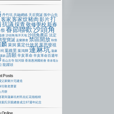
滿
丹竹坑
共融網絡
天后寶誕
孫中山先
打
客家炆豬肉
客家
影片
像
嶺
抗議
採青
敬修學校
新春
沙頭角
春節聯歡
春祭
沙頭角農莊
法定
協會
沙頭角海洋天地
禁區開放
洪聖寶誕
盂蘭勝會
秋祭
麒麟
萊洞
葉定仕故居
葉思發祖
蓮麻坑
葉維里
宗祠
葉鴻輝
蓮麻
請願
辛亥革命
辛亥革命百週年
溪鎮
獅
長山古寺
陸河縣
香港惠洲國術會
香港電台
龍躍頭
亞
t Posts
國父家鄉大宅建造
麻坑敬老齋宴
心月餅
護署與蓮麻坑村民在紅花嶺植樹
港葉氏宗親總會成立87週年紀念
 Online