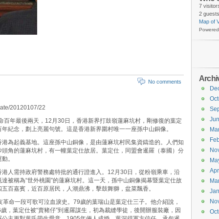
7 visito
2 guests
Map of V
Powered
Archi
No comments
De
Oct
/date/20120107/22
Se
Ju
革命百年最後兩天，12月30日，香港新界打鼓嶺蓮麻坑村，剛修復的葉定
百年紀念，劃上亮麗句號。這是香港新界圍村唯一一座孫中山銅像。
Ma
Feb
香港為起義基地。這座孫中山銅像，是由蓮麻坑村民集資鑄造的。人們知
No
沙頭角的蓮麻坑村，有一幢葉定仕故居。葉定仕，同盟會暹羅（泰國）分
運動。
Ma
Apr
港人需持政府警務處特批的通行證進入。12月30日，從粉嶺乘車，沿
達被稱為“世外桃園”的蓮麻坑村。這一天，孫中山銅像揭幕暨葉定仕故
Ma
四五百嘉賓，近百原居民，人潮鼎沸，擊鼓舞獅，盆菜飄香。
Jan
No
亥革命一段可歌可泣血淚史。79歲的葉瑞山是葉定仕三子。他介紹說，
年16歲，葉定仕被“賣豬仔”到暹羅謀生，初為裁縫學徒，後開辦服裝廠，因
Oct
公主更對葉氏萌生愛意，1905年倆人成婚。葉深得軍方信任，承包暹