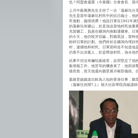
也？同盟會暹羅（今泰國）分會會長、孫
上月中蘇萬興先生主持了一次「蓮麻坑分
先生是當年蓮麻坑村民中的抗日義士，他
常激動，義憤填膺！他說日軍在1941年
的蓮麻坑有礦山，於是強迫當地村民放棄
充當礦工，負責在礦洞內推動運礦車。日
的今天，他仍咬牙切齒，對聽眾說，當時
粉碎日軍的計劃。他們終於在礦洞內埋好
村，逮捕他和村民。日軍當時並不知道他
仍查不出涉案人，於是釋放村民，強令他
此事不但沒有嚇怕葉維里，反而堅定了他
集情報工作。他苦等的機會來了，他與游
後痊愈，當天他還向聽眾展示喉部傷痕。
葉維里娓娓道出鮮為人知的香港往事，聽
（蓮麻坑佚聞?上）嶺大社區學院高級講師