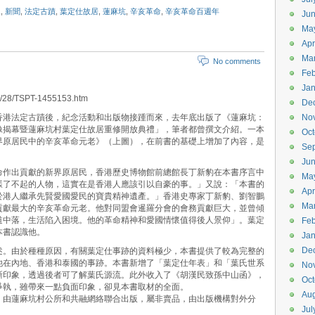
像
,
新聞
,
法定古蹟
,
葉定仕故居
,
蓮麻坑
,
辛亥革命
,
辛亥革命百週年
Ju
Ma
Apr
Ma
No comments
Feb
Jan
2/28/TSPT-1455153.htm
De
香港法定古蹟後，紀念活動和出版物接踵而來，去年底出版了《蓮麻坑：
No
像揭幕暨蓮麻坑村葉定仕故居重修開放典禮」，筆者都曾撰文介紹。一本
Oct
界原居民中的辛亥革命元老》（上圖），在前書的基礎上增加了內容，是
Se
。
Ju
命作出貢獻的新界原居民，香港歷史博物館前總館長丁新豹在本書序言中
Ma
樣了不起的人物，這實在是香港人應該引以自豪的事。」又說：「本書的
Apr
於港人繼承先賢愛國愛民的寶貴精神遺產。」香港史專家丁新豹、劉智鵬
Ma
貢獻最大的辛亥革命元老。他對同盟會暹羅分會的會務貢獻巨大，並曾傾
道中落，生活陷入困境。他的革命精神和愛國情懷值得後人景仰」。葉定
Feb
本書認識他。
Jan
De
述。由於種種原因，有關葉定仕事跡的資料極少，本書提供了較為完整的
他在內地、香港和泰國的事跡。本書新增了「葉定仕年表」和「葉氏世系
No
晰印象，透過後者可了解葉氏源流。此外收入了《胡漢民致孫中山函》，
Oct
爭執，雖帶來一點負面印象，卻見本書取材的全面。
Aug
》由蓮麻坑村公所和共融網絡聯合出版，屬非賣品，由出版機構對外分
Jul