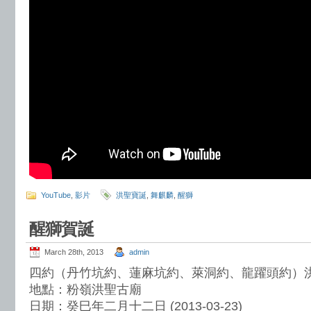
YouTube
,
影片
洪聖寶誕
,
舞麒麟
,
醒獅
醒獅賀誕
March 28th, 2013
admin
四約（丹竹坑約、蓮麻坑約、萊洞約、龍躍頭約）
地點：粉嶺洪聖古廟
日期：癸巳年二月十二日 (2013-03-23)