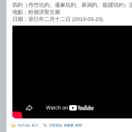
四約（丹竹坑約、蓮麻坑約、萊洞約、龍躍頭約）
地點：粉嶺洪聖古廟
日期：癸巳年二月十二日 (2013-03-23)
YouTube
,
影片
洪聖寶誕
,
舞麒麟
,
醒獅