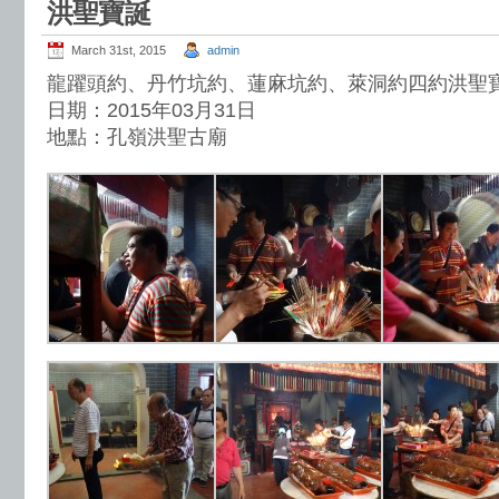
洪聖寶誕
March 31st, 2015
admin
龍躍頭約、丹竹坑約、蓮麻坑約、萊洞約四約洪聖
日期：2015年03月31日
地點：孔嶺洪聖古廟