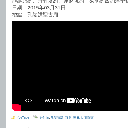
龍躍頭約、丹竹坑約、蓮麻坑約、萊洞約四約洪聖
日期：2015年03月31日
地點：孔嶺洪聖古廟
YouTube
丹竹坑
,
洪聖寶誕
,
萊洞
,
蓮麻坑
,
龍躍頭