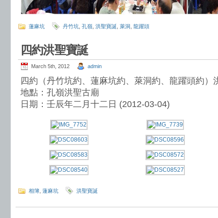
蓮麻坑
丹竹坑
,
孔嶺
,
洪聖寶誕
,
萊洞
,
龍躍頭
四約洪聖寶誕
March 5th, 2012
admin
四約（丹竹坑約、蓮麻坑約、萊洞約、龍躍頭約）
地點：孔嶺洪聖古廟
日期：壬辰年二月十二日 (2012-03-04)
相簿
,
蓮麻坑
洪聖寶誕