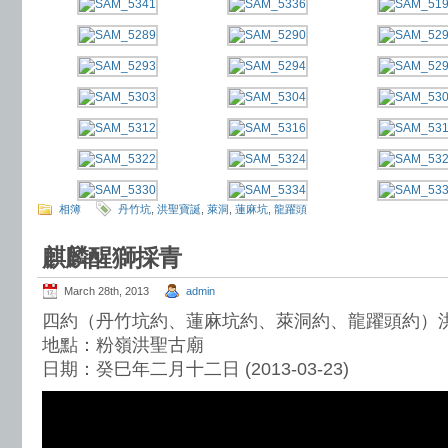
相簿
丹竹坑
,
洪聖寶誕
,
萊洞
,
蓮麻坑
,
龍躍頭
麒麟醒獅採青
March 28th, 2013
admin
四約（丹竹坑約、蓮麻坑約、萊洞約、龍躍頭約）
地點：粉嶺洪聖古廟
日期：癸巳年二月十二日 (2013-03-23)