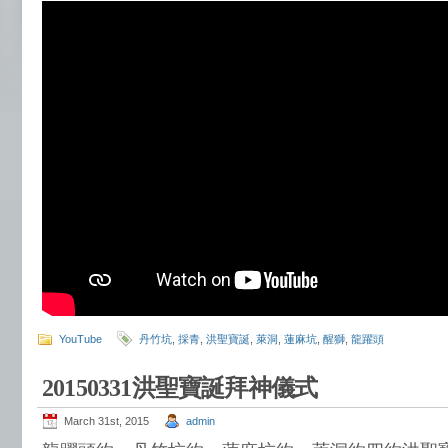
YouTube
丹竹坑
,
採青
,
洪聖寶誕
,
萊洞
,
蓮麻坑
,
醒獅
,
龍躍頭
20150331洪聖寶誕拜神儀式
March 31st, 2015
admin