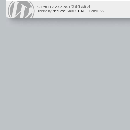
Copyright © 2008-2021 香港蓮麻坑村
Theme by
NeoEase
. Valid
XHTML 1.1
and
CSS 3
.