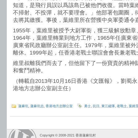
知道，是飛行員誤以爲該島已被他們收復。當時葉
不掃射、不投彈，就不要理會。」他部署包圍圈，
去將其繳獲。事後，葉維里所在營獲中央軍委通令
1955年，葉維里被授予大尉軍銜，獲三級解放勳
1964年，葉維里轉業到地方工作，1965年任廣東
廣東省民政廳辦公室副主任。1979年，葉維里被外派
離休。1999年起，任香港老戰士聯誼會會長兼老
維里叔離我們而去了，但他留下了一份寶貴的精神
和奮鬥精神。
（轉載自2013年10月16日香港《文匯報》，劉蜀
港地方志辦公室副主任）
蓮麻坑
,
蓮麻坑志
,
香港地方志辦公室
勇士
,
抗日
,
東江縱隊
,
老戰士
,
葉維
Copyright © 2008-2021 香港蓮麻坑村