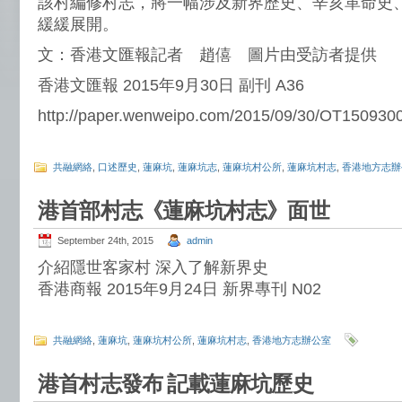
該村編修村志，將一幅涉及新界歷史、辛亥革命史
緩緩展開。
文：香港文匯報記者 趙僖 圖片由受訪者提供
香港文匯報 2015年9月30日 副刊 A36
http://paper.wenweipo.com/2015/09/30/OT150930
共融網絡
,
口述歷史
,
蓮麻坑
,
蓮麻坑志
,
蓮麻坑村公所
,
蓮麻坑村志
,
香港地方志辦
港首部村志《蓮麻坑村志》面世
September 24th, 2015
admin
介紹隱世客家村 深入了解新界史
香港商報 2015年9月24日 新界專刊 N02
共融網絡
,
蓮麻坑
,
蓮麻坑村公所
,
蓮麻坑村志
,
香港地方志辦公室
港首村志發布 記載蓮麻坑歷史