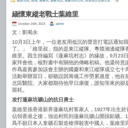
最新消息
,
相簿
,
蓮麻坑
,
蓮麻坑志
,
蓮麻坑村公所
,
香港地方志辦公室
緬懷東縱老戰士葉維里
October 16th, 2013
admin
文：劉蜀永
10月3日上午，一位老友用低沉的聲音打電話通知
了。」「維里叔」指的是東江縱隊、粵贛湘邊縱隊
維里。因主持編寫《蓮麻坑村志》的緣故，9月23
家拜會他，核對書中有關他的傳略初稿。他還特意
作爲嘉賓參加該會主辦的國慶和東江縱隊成立七十周
活動舉辦當日，卻聽説因籌備工作勞累過度，他在
北區醫院。大家都期待他早日康復，誰知等來的卻
噩耗。
攻打蓮麻坑礦山的抗日勇士
葉維里係香港新界蓮麻坑村客家人，1927年出生於香
佔領香港之後，強迫村民到蓮麻坑礦山開採鉛礦。19
爲不願日本人拿礦石製造槍彈殺害中國人，葉維里