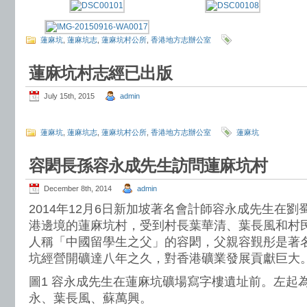
蓮麻坑
,
蓮麻坑志
,
蓮麻坑村公所
,
香港地方志辦公室
蓮麻坑村志經已出版
July 15th, 2015
admin
蓮麻坑
,
蓮麻坑志
,
蓮麻坑村公所
,
香港地方志辦公室
蓮麻坑
容閎長孫容永成先生訪問蓮麻坑村
December 8th, 2014
admin
2014年12月6日新加坡著名會計師容永成先生在
港邊境的蓮麻坑村，受到村長葉華清、葉長風和村
人稱「中國留學生之父」的容閎，父親容覲彤是著
坑經營開礦達八年之久，對香港礦業發展貢獻巨大
圖1 容永成先生在蓮麻坑礦場寫字樓遺址前。左起
永、葉長風、蘇萬興。