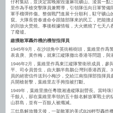
仔村集結，並決定當晚摧毀蓮麻坑礦山。淩晨一點
里作為手槍突擊隊員兼嚮導，引領隊伍向日軍警備
軍手榴彈炸傷。整個戰鬥進展十分順利，駐守礦山
竄。大隊長曾春連命令跟隨部隊來的民工，把能擔
的則放火焚燒。事後根據情報，大火燃燒了七天八
了廢墟。
繳獲敵軍轟炸機的機智指揮員
1945年9月，在沙頭角中英街榕樹頭，葉維里作爲
表袁庚、黃作梅，就東江縱隊撤出香港等問題，與
1946年2月，葉維里作爲東江縱隊警衛班成員，參
平、司令員曾生，由大鵬半島鵝公灣到香港西貢。
員的絕密信件送到小梅沙，交給江南指揮部指揮員
兵開槍射擊，葉維里左手拇指被打斷。
1949年，葉維里擔任粵贛湘邊縱隊副營長。當時
千餘人，卻在葉維里率領的五十餘名解放軍戰士的
山群島，並有一百餘人被殲滅。
三灶島解放幾天後，一架敵軍的美式B26輕型轟炸