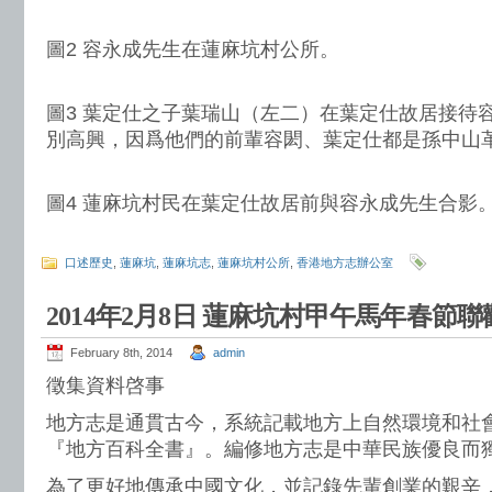
圖2 容永成先生在蓮麻坑村公所。
圖3 葉定仕之子葉瑞山（左二）在葉定仕故居接待
別高興，因爲他們的前輩容閎、葉定仕都是孫中山
圖4 蓮麻坑村民在葉定仕故居前與容永成先生合影
口述歷史
,
蓮麻坑
,
蓮麻坑志
,
蓮麻坑村公所
,
香港地方志辦公室
2014年2月8日 蓮麻坑村甲午馬年春節
February 8th, 2014
admin
徵集資料啓事
地方志是通貫古今，系統記載地方上自然環境和社
『地方百科全書』。編修地方志是中華民族優良而
為了更好地傳承中國文化，並記錄先輩創業的艱辛