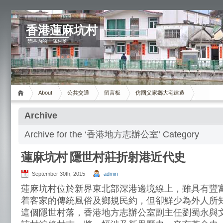
香港蓮麻坑村
禁區內的一條村落
About
公共交通
留言板
仿國父家鄉大宅建造
Archive
Archive for the ‘香港地方志辦公室’ Category
蓮麻坑村 隱世村莊折射港近代史
September 30th, 2015
admin
蓮麻坑村位於新界東北部深港邊境線上，雖具有豐
着客家的傳統風俗及鄉規民約，但卻鮮少為外人所
這個隱世村落，香港地方志辦公室副主任劉蜀永與