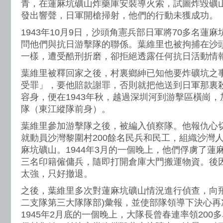
青，在蓮麻坑礦山炸藥庫安裝導火索，試圖炸毀礦
發出響聲，日軍開槍掃射，他們的行動未獲成功。
1943年10月9日，沙頭角憲兵部日軍將70多名蓮
問他們與抗日游擊隊的聯係。葉維里也被拘捕在沙頭
一樣，遭受酷刑折磨，卻拒絕透露任何抗日活動情
葉維里被釋回家之後，村裏鄉紳已知他要炸礦坑之
受罪」，要他賠款謝罪，否則就把他送到日軍那裏
容身，便在1943年秋，越過深圳河到游擊區橫崗
隊（東江縱隊前身）。
葉維里參加游擊隊之後，被編入偵察隊。他報仇心
就動員沙灣黎圍村200餘名民兵和民工，組織沙灣
麻坑礦山。1944年3月的一個晚上，他們俘虜了蓮
三名印籍僱傭兵，隨即打開倉庫大門搬運物資。後
太強，只好撤退。
之後，葉維里多次對蓮麻坑礦山情況進行偵查，向飛
二支隊第三大隊隊部)彙報，並使部隊領導下決心再
1945年2月底的一個晚上，大隊長曾春連率領200