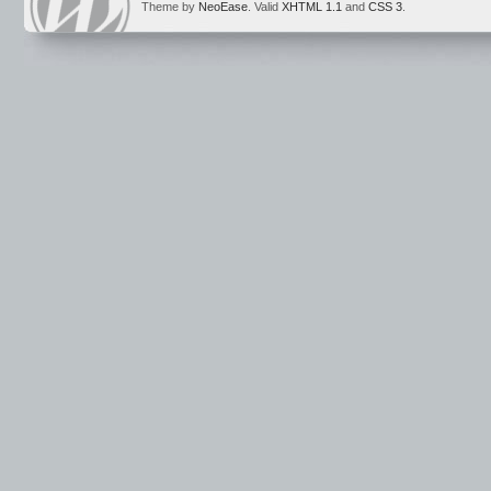
Theme by
NeoEase
. Valid
XHTML 1.1
and
CSS 3
.